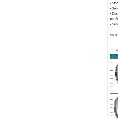
• Sto
• Ser
• Des
matér
• Ser
Voici