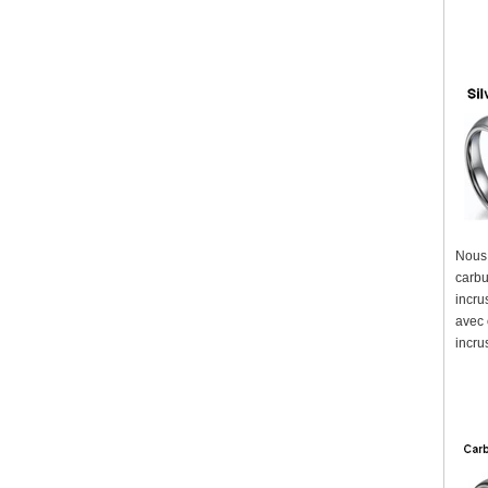
Nous 
carbu
incru
avec 
incru