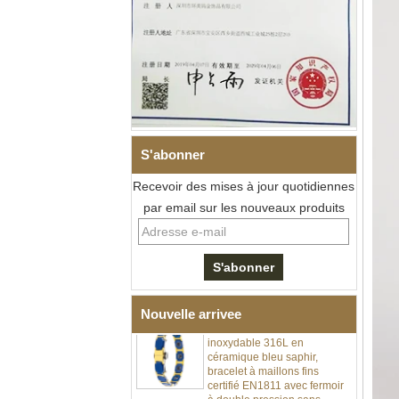
S'abonner
Bracelet à maillons I en acier
Recevoir des mises à jour quotidiennes
inoxydable 304 en
céramique de zircone noire
par email sur les nouveaux produits
pour hommes, fermoir
déployant à double poussée
316L, bracelet à maillons
thérapeutiques avec pierres
magnétiques et germanium
intégrées
Bracelet pour femme en acier
Nouvelle arrivee
inoxydable 316L en
céramique bleu saphir,
bracelet à maillons fins
certifié EN1811 avec fermoir
à double pression sans
couture