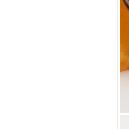
OEM ODM, vente en gros
d'usin
Bague en carbure de
tungstène avec chevalière
carrée polie noire,
incrustation en bois avec
motif croisé en coquille
d'ormeau, bague de
déclaration religieuse pour
hommes, gravure intérieure
personnalisée,
approvisionnement en vrac
OEM ODM, vente en
Bague en carbure de
tungstène plaqué or rose de
8 mm, corde de guitare rouge
et incrustation d'opale
écrasée, alliance pour
hommes sur le thème de la
musique, gravure laser
intérieure personnalisée,
approvisionnement en vrac
OEM ODM, vente en gros d'