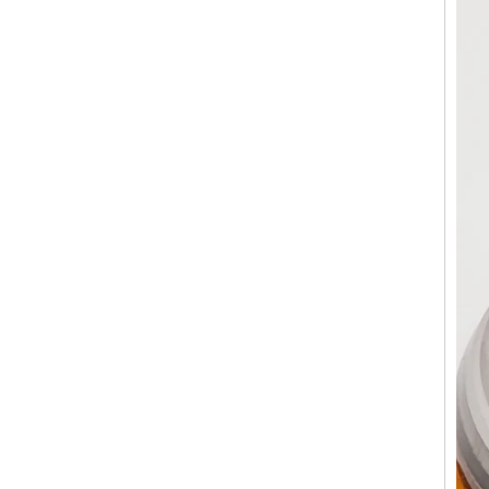
Bague en carbure de
tungstène pour hommes,
alliance brossée multi-
facettes de 8mm, bijoux
minimalistes à coupe
géométrique pour hommes
Bague en carbure de
tungstène galvanisé marron
brossé de 8 mm, forme
bombée confortable, alliance
pour hommes à paroi
intérieure rouge brillant,
gravure laser intérieure
personnalisée,
approvisionnement en vrac
OEM ODM, vente en gros
d'usine
Bague en carbure de
tungstène argenté poli de 8
mm, incrustation centrale
d'opale bleue écrasée avec
bande de malachite
synthétique, alliance pour
hommes, gravure laser
intérieure personnalisée,
approvisionnement en vrac