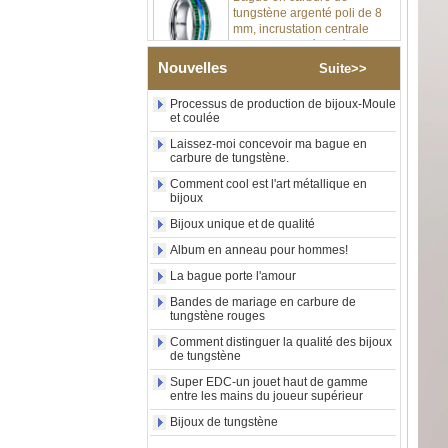
mm, incrustation centrale
d'opale bleue écrasée avec
bande de malachite
synthétique, alliance pour
Nouvelles
Suite>>
hommes, gravure laser
intérieure personnalisée,
Processus de production de bijoux-Moule
approvisionnement en vrac
et coulée
OEM ODM, vente en gros
d'usin
Laissez-moi concevoir ma bague en
carbure de tungstène.
Bague en carbure de
tungstène avec chevalière
Comment cool est l'art métallique en
carrée polie noire,
bijoux
incrustation en bois avec
Bijoux unique et de qualité
motif croisé en coquille
d'ormeau, bague de
Album en anneau pour hommes!
déclaration religieuse pour
La bague porte l'amour
hommes, gravure intérieure
personnalisée,
Bandes de mariage en carbure de
approvisionnement en vrac
tungstène rouges
OEM ODM, vente en
Comment distinguer la qualité des bijoux
Bague en carbure de
de tungstène
tungstène plaqué or rose de
Super EDC-un jouet haut de gamme
8 mm, corde de guitare rouge
entre les mains du joueur supérieur
et incrustation d'opale
écrasée, alliance pour
Bijoux de tungstène
hommes sur le thème de la
musique, gravure laser