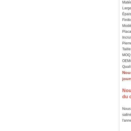
Matér
Large
Épais
Finiti
Modèl
Placa
Incrus
Pierr
Taille
MOQ :
OEM/O
Quali
Nou
jour
Nou
du c
Nous 
satin
l'ann