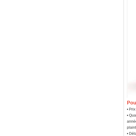
Pou
• Pri
• Qua
année
plaint
• Dél