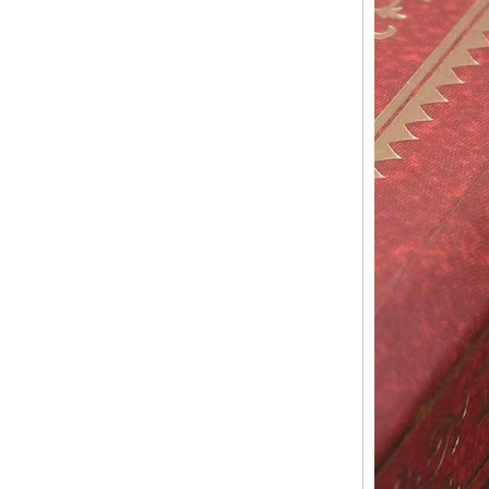
Bague en carbure de
tungstène pour hommes,
alliance brossée multi-
facettes de 8mm, bijoux
minimalistes à coupe
géométrique pour hommes
Bague en carbure de
tungstène galvanisé marron
brossé de 8 mm, forme
bombée confortable, alliance
pour hommes à paroi
intérieure rouge brillant,
gravure laser intérieure
personnalisée,
approvisionnement en vrac
OEM ODM, vente en gros
d'usine
Bague en carbure de
tungstène argenté poli de 8
mm, incrustation centrale
d'opale bleue écrasée avec
bande de malachite
synthétique, alliance pour
hommes, gravure laser
intérieure personnalisée,
approvisionnement en vrac