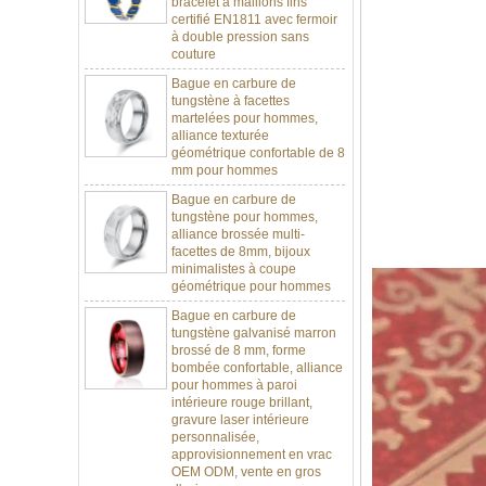
couture
Bague en carbure de
tungstène à facettes
martelées pour hommes,
alliance texturée
géométrique confortable de 8
mm pour hommes
Bague en carbure de
tungstène pour hommes,
alliance brossée multi-
facettes de 8mm, bijoux
minimalistes à coupe
géométrique pour hommes
Bague en carbure de
tungstène galvanisé marron
brossé de 8 mm, forme
bombée confortable, alliance
pour hommes à paroi
intérieure rouge brillant,
gravure laser intérieure
personnalisée,
approvisionnement en vrac
OEM ODM, vente en gros
d'usine
Bague en carbure de