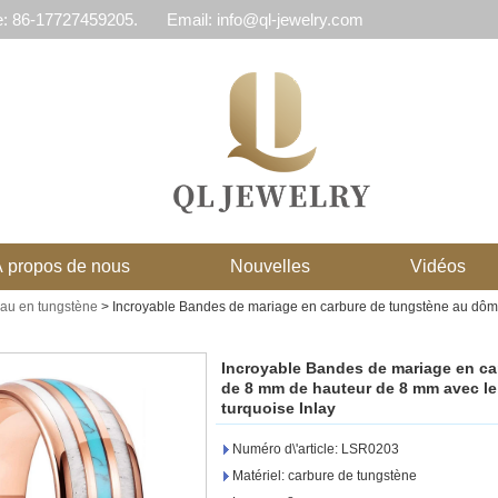
e: 86-17727459205.
Email: info@ql-jewelry.com
 propos de nous
Nouvelles
Vidéos
eau en tungstène
>
Incroyable Bandes de mariage en carbure de tungstène au dôme 
Incroyable Bandes de mariage en ca
de 8 mm de hauteur de 8 mm avec le f
turquoise Inlay
Numéro d\'article: LSR0203
Matériel: carbure de tungstène