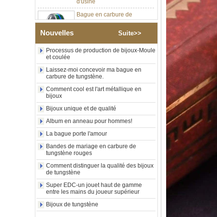
tungstène argenté poli de 8
mm, incrustation centrale
d'opale bleue écrasée avec
bande de malachite
Nouvelles
Suite>>
synthétique, alliance pour
hommes, gravure laser
intérieure personnalisée,
Processus de production de bijoux-Moule
et coulée
approvisionnement en vrac
OEM ODM, vente en gros
Laissez-moi concevoir ma bague en
d'usin
carbure de tungstène.
Bague en carbure de
Comment cool est l'art métallique en
tungstène avec chevalière
bijoux
carrée polie noire,
Bijoux unique et de qualité
incrustation en bois avec
motif croisé en coquille
Album en anneau pour hommes!
d'ormeau, bague de
déclaration religieuse pour
La bague porte l'amour
hommes, gravure intérieure
Bandes de mariage en carbure de
personnalisée,
tungstène rouges
approvisionnement en vrac
OEM ODM, vente en
Comment distinguer la qualité des bijoux
de tungstène
Bague en carbure de
tungstène plaqué or rose de
Super EDC-un jouet haut de gamme
entre les mains du joueur supérieur
8 mm, corde de guitare rouge
et incrustation d'opale
Bijoux de tungstène
écrasée, alliance pour
hommes sur le thème de la