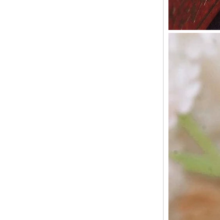
OEM ODM, vente en gros
d'usin
Bague en carbure de
tungstène avec chevalière
carrée polie noire,
incrustation en bois avec
motif croisé en coquille
d'ormeau, bague de
déclaration religieuse pour
hommes, gravure intérieure
personnalisée,
approvisionnement en vrac
OEM ODM, vente en
Bague en carbure de
tungstène plaqué or rose de
8 mm, corde de guitare rouge
et incrustation d'opale
écrasée, alliance pour
hommes sur le thème de la
musique, gravure laser
intérieure personnalisée,
approvisionnement en vrac
OEM ODM, vente en gros d'