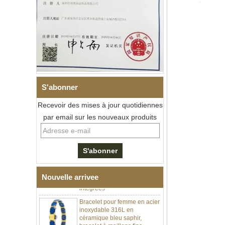
S'abonner
Bracelet à maillons I en acier
Recevoir des mises à jour quotidiennes
inoxydable 304 en
par email sur les nouveaux produits
céramique de zircone noire
pour hommes, fermoir
déployant à double poussée
316L, bracelet à maillons
thérapeutiques avec pierres
magnétiques et germanium
intégrées
Nouvelle arrivee
Bracelet pour femme en acier
inoxydable 316L en
céramique bleu saphir,
bracelet à maillons fins
certifié EN1811 avec fermoir
à double pression sans