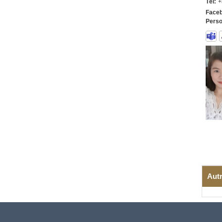
Tél:
+
Faceb
Perso
Autr