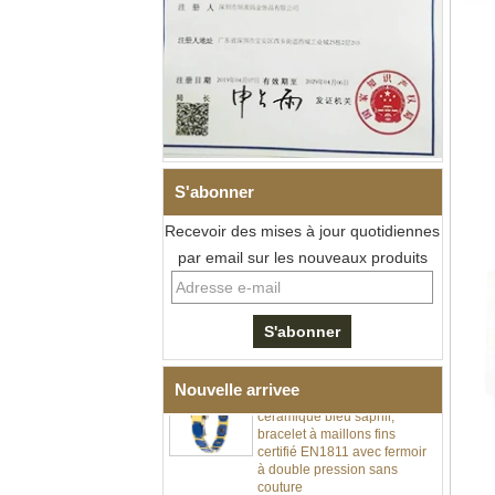
Bracelet à maillons I en acier
S'abonner
inoxydable 304 en
céramique de zircone noire
Recevoir des mises à jour quotidiennes
pour hommes, fermoir
par email sur les nouveaux produits
déployant à double poussée
316L, bracelet à maillons
thérapeutiques avec pierres
magnétiques et germanium
intégrées
Bracelet pour femme en acier
inoxydable 316L en
Nouvelle arrivee
céramique bleu saphir,
bracelet à maillons fins
certifié EN1811 avec fermoir
à double pression sans
couture