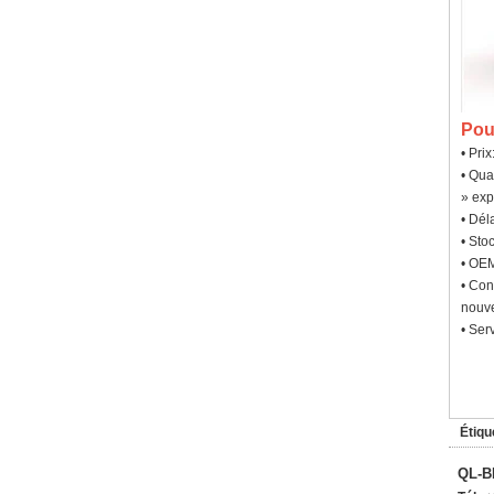
Pou
• Pri
• Qua
» exp
• Dél
• Sto
• OEM
• Con
nouve
• Ser
Étiqu
QL-B