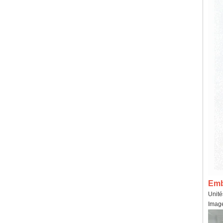
Emba
Unité
Imag