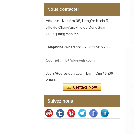
approvisionnement en vrac
OEM ODM, vente en gros d'
Nous contacter
Bracelet à maillons I en acier
inoxydable 304 en
Adresse : Numéro 38, HongYe North Rd,
céramique de zircone noire
ville de Chang'an, ville de DongGuan,
pour hommes, fermoir
Guangdong 523855
déployant à double poussée
316L, bracelet à maillons
thérapeutiques avec pierres
Téléphone:/Whatapp: 86 17727459205
magnétiques et germanium
intégrées
Courriel : info@ql-jewelry.com
Bracelet pour femme en acier
inoxydable 316L en
céramique bleu saphir,
Jours/Heures de travail : Lun - Dim / 9h00 -
bracelet à maillons fins
20h00
certifié EN1811 avec fermoir
à double pression sans
couture
Bague en carbure de
Suivez nous
tungstène à facettes
martelées pour hommes,
alliance texturée
géométrique confortable de 8
mm pour hommes
Bague en carbure de