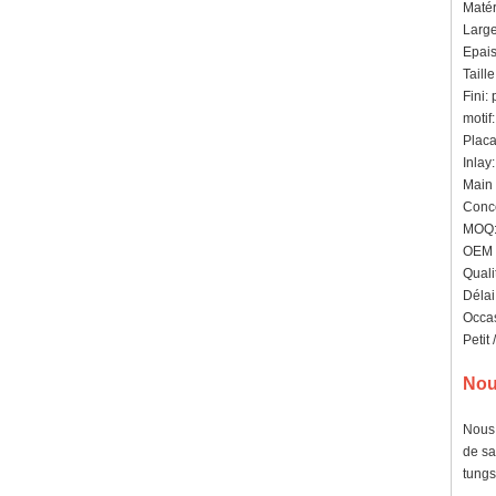
Matér
Large
Epais
Taill
Fini: 
motif:
Plac
Inlay
Main 
Conce
MOQ: 
OEM /
Quali
Délai
Occas
Petit
Nou
Nous 
de sa
tungs