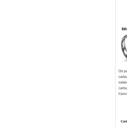
On pe
carbu
météo
carbu
l\'an