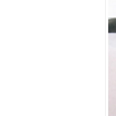
Bague en carbure de
tungstène avec chevalière
carrée polie noire,
incrustation en bois avec
motif croisé en coquille
d'ormeau, bague de
déclaration religieuse pour
hommes, gravure intérieure
personnalisée,
approvisionnement en vrac
OEM ODM, vente en
Bague en carbure de
tungstène plaqué or rose de
8 mm, corde de guitare rouge
et incrustation d'opale
écrasée, alliance pour
hommes sur le thème de la
musique, gravure laser
intérieure personnalisée,
approvisionnement en vrac
OEM ODM, vente en gros d'