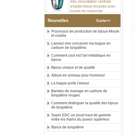
d'opale bleue écrasée avec
bande de malachite
synthétique, alliance pour
hommes, gravure laser
Nouvelles
intérieure personnalisée,
Suite>>
approvisionnement en vrac
OEM ODM, vente en gros
Processus de production de bijoux-Moule
d'usin
et coulée
Bague en carbure de
Laissez-moi concevoir ma bague en
tungstène avec chevalière
carbure de tungstène.
carrée polie noire,
Comment cool est l'art métallique en
incrustation en bois avec
bijoux
motif croisé en coquille
d'ormeau, bague de
Bijoux unique et de qualité
déclaration religieuse pour
Album en anneau pour hommes!
hommes, gravure intérieure
personnalisée,
La bague porte l'amour
approvisionnement en vrac
OEM ODM, vente en
Bandes de mariage en carbure de
tungstène rouges
Bague en carbure de
Comment distinguer la qualité des bijoux
tungstène plaqué or rose de
de tungstène
8 mm, corde de guitare rouge
et incrustation d'opale
Super EDC-un jouet haut de gamme
écrasée, alliance pour
entre les mains du joueur supérieur
hommes sur le thème de la
Bijoux de tungstène
musique, gravure laser
intérieure personnalisée,