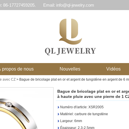
e: 86-17727459205.
Email: info@ql-jewelry.com
 propos de nous
Nouvelles
Vidéos
e avec CZ
>
Bague de bricolage plat en or et argent de tungstène en argent de 6 
Bague de bricolage plat en or et ar
à haute pluie avec une pierre de 1 C
Numéro d\'article: XSR2005
Matériel: carbure de tungstène
Largeur: 6mm
Épaisseur: 2.3-2.5mm