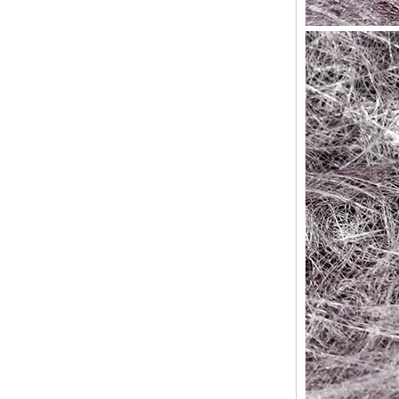
approvisionnement en vrac
OEM ODM, vente en gros
d'usin
Bague en carbure de
tungstène avec chevalière
carrée polie noire,
incrustation en bois avec
motif croisé en coquille
d'ormeau, bague de
déclaration religieuse pour
hommes, gravure intérieure
personnalisée,
approvisionnement en vrac
OEM ODM, vente en
Bague en carbure de
tungstène plaqué or rose de
8 mm, corde de guitare rouge
et incrustation d'opale
écrasée, alliance pour
hommes sur le thème de la
musique, gravure laser
intérieure personnalisée,
approvisionnement en vrac
OEM ODM, vente en gros d'