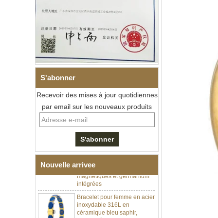
S'abonner
Recevoir des mises à jour quotidiennes
par email sur les nouveaux produits
Bracelet à maillons I en acier
inoxydable 304 en
céramique de zircone noire
pour hommes, fermoir
déployant à double poussée
316L, bracelet à maillons
thérapeutiques avec pierres
magnétiques et germanium
Nouvelle arrivee
intégrées
Bracelet pour femme en acier
inoxydable 316L en
céramique bleu saphir,
bracelet à maillons fins
certifié EN1811 avec fermoir