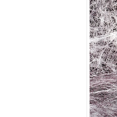
mm pour hommes
Bague en carbure de
tungstène pour hommes,
alliance brossée multi-
facettes de 8mm, bijoux
minimalistes à coupe
géométrique pour hommes
Bague en carbure de
tungstène galvanisé marron
brossé de 8 mm, forme
bombée confortable, alliance
pour hommes à paroi
intérieure rouge brillant,
gravure laser intérieure
personnalisée,
approvisionnement en vrac
OEM ODM, vente en gros
d'usine
Bague en carbure de
tungstène argenté poli de 8
mm, incrustation centrale
d'opale bleue écrasée avec
bande de malachite
synthétique, alliance pour
hommes, gravure laser
intérieure personnalisée,