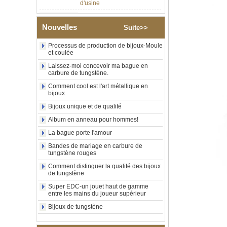
Bague en carbure de
tungstène argenté poli de 8
mm, incrustation centrale
d'opale bleue écrasée avec
Nouvelles
Suite>>
bande de malachite
synthétique, alliance pour
Processus de production de bijoux-Moule
hommes, gravure laser
et coulée
intérieure personnalisée,
Laissez-moi concevoir ma bague en
approvisionnement en vrac
carbure de tungstène.
OEM ODM, vente en gros
d'usin
Comment cool est l'art métallique en
bijoux
Bague en carbure de
tungstène avec chevalière
Bijoux unique et de qualité
carrée polie noire,
Album en anneau pour hommes!
incrustation en bois avec
motif croisé en coquille
La bague porte l'amour
d'ormeau, bague de
déclaration religieuse pour
Bandes de mariage en carbure de
hommes, gravure intérieure
tungstène rouges
personnalisée,
Comment distinguer la qualité des bijoux
approvisionnement en vrac
de tungstène
OEM ODM, vente en
Super EDC-un jouet haut de gamme
Bague en carbure de
entre les mains du joueur supérieur
tungstène plaqué or rose de
Bijoux de tungstène
8 mm, corde de guitare rouge
et incrustation d'opale
écrasée, alliance pour