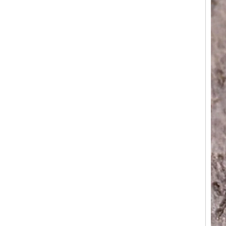
approvisionnement en vrac
OEM ODM, vente en gros
d'usin
Bague en carbure de
tungstène avec chevalière
carrée polie noire,
incrustation en bois avec
motif croisé en coquille
d'ormeau, bague de
déclaration religieuse pour
hommes, gravure intérieure
personnalisée,
approvisionnement en vrac
OEM ODM, vente en
Bague en carbure de
tungstène plaqué or rose de
8 mm, corde de guitare rouge
et incrustation d'opale
écrasée, alliance pour
hommes sur le thème de la
musique, gravure laser
intérieure personnalisée,
approvisionnement en vrac
OEM ODM, vente en gros d'