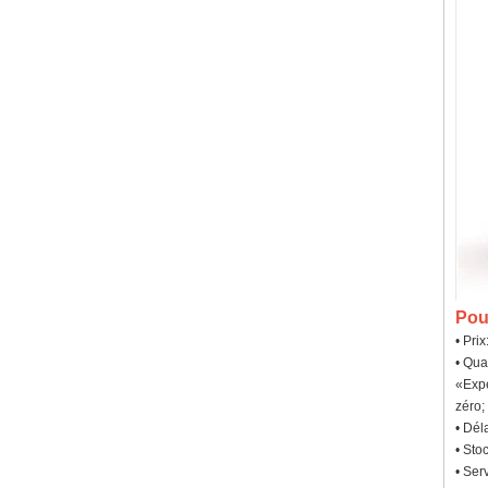
Pou
• Pri
• Qua
«Expé
zéro;
• Dél
• Sto
• Ser