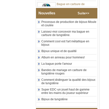
tungstène argenté poli de 8
mm, incrustation centrale
d'opale bleue écrasée avec
Nouvelles
Suite>>
bande de malachite
synthétique, alliance pour
Processus de production de bijoux-Moule
hommes, gravure laser
et coulée
intérieure personnalisée,
approvisionnement en vrac
Laissez-moi concevoir ma bague en
OEM ODM, vente en gros
carbure de tungstène.
d'usin
Comment cool est l'art métallique en
bijoux
Bague en carbure de
tungstène avec chevalière
Bijoux unique et de qualité
carrée polie noire,
incrustation en bois avec
Album en anneau pour hommes!
motif croisé en coquille
La bague porte l'amour
d'ormeau, bague de
déclaration religieuse pour
Bandes de mariage en carbure de
hommes, gravure intérieure
tungstène rouges
personnalisée,
Comment distinguer la qualité des bijoux
approvisionnement en vrac
de tungstène
OEM ODM, vente en
Super EDC-un jouet haut de gamme
Bague en carbure de
entre les mains du joueur supérieur
tungstène plaqué or rose de
8 mm, corde de guitare rouge
Bijoux de tungstène
et incrustation d'opale
écrasée, alliance pour