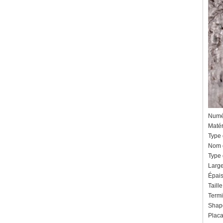
Numér
Matér
Type
Nom d
Type 
Larg
Épais
Taill
Termi
Shap
Plac