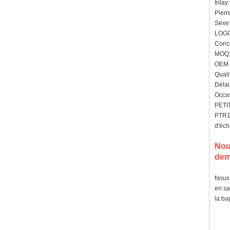
Inlay
Pierr
Sexe:
LOGO
Conce
MOQ: 
OEM /
Quali
Délai
Occas
PETIT
PTR12
d'éch
Nou
dem
Nous 
en sa
la ba