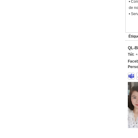
• Con
de no
• Ser
Étiqu
QL-B
Tél:
+
Faceb
Perso