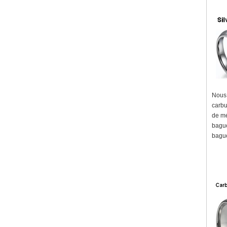
Nous 
carbu
de mé
bague
bague