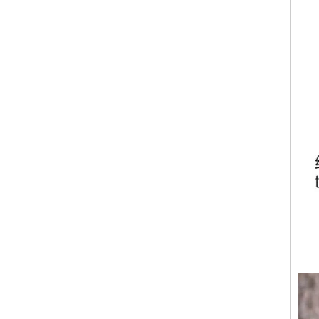
mm pour hommes
Bague en carbure de
tungstène pour hommes,
alliance brossée multi-
facettes de 8mm, bijoux
minimalistes à coupe
géométrique pour hommes
Bague en carbure de
tungstène galvanisé marron
brossé de 8 mm, forme
bombée confortable, alliance
pour hommes à paroi
intérieure rouge brillant,
gravure laser intérieure
personnalisée,
approvisionnement en vrac
OEM ODM, vente en gros
d'usine
Bague en carbure de
tungstène argenté poli de 8
mm, incrustation centrale
d'opale bleue écrasée avec
bande de malachite
synthétique, alliance pour
hommes, gravure laser
intérieure personnalisée,