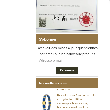
S'abonner
Recevoir des mises à jour quotidiennes
Bracelet à maillons I en acier
par email sur les nouveaux produits
inoxydable 304 en
céramique de zircone noire
pour hommes, fermoir
déployant à double poussée
316L, bracelet à maillons
thérapeutiques avec pierres
magnétiques et germanium
Nouvelle arrivee
intégrées
Bracelet pour femme en acier
inoxydable 316L en
céramique bleu saphir,
bracelet à maillons fins
certifié EN1811 avec fermoir