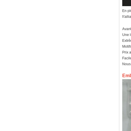
En pl
l\'all
Avan
Une l
Extrê
Motif
Prix ​
Facil
Nous 
Emba