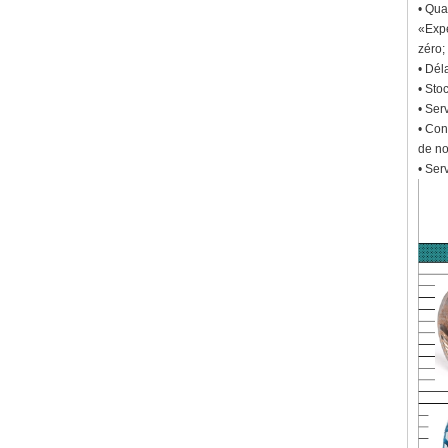
• Qua
«Expé
zéro;
• Dél
• Sto
• Ser
• Con
de no
• Ser