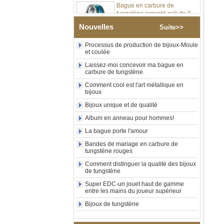
tungstène argenté poli de 8
mm, incrustation centrale
d'opale bleue écrasée avec
Nouvelles
Suite>>
bande de malachite
synthétique, alliance pour
hommes, gravure laser
Processus de production de bijoux-Moule
et coulée
intérieure personnalisée,
approvisionnement en vrac
Laissez-moi concevoir ma bague en
OEM ODM, vente en gros
carbure de tungstène.
d'usin
Comment cool est l'art métallique en
Bague en carbure de
bijoux
tungstène avec chevalière
Bijoux unique et de qualité
carrée polie noire,
incrustation en bois avec
Album en anneau pour hommes!
motif croisé en coquille
d'ormeau, bague de
La bague porte l'amour
déclaration religieuse pour
Bandes de mariage en carbure de
hommes, gravure intérieure
tungstène rouges
personnalisée,
approvisionnement en vrac
Comment distinguer la qualité des bijoux
OEM ODM, vente en
de tungstène
Bague en carbure de
Super EDC-un jouet haut de gamme
entre les mains du joueur supérieur
tungstène plaqué or rose de
8 mm, corde de guitare rouge
Bijoux de tungstène
et incrustation d'opale
écrasée, alliance pour
hommes sur le thème de la