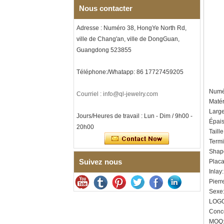
musique, gravure laser
Nous contacter
intérieure personnalisée,
approvisionnement en vrac
Adresse : Numéro 38, HongYe North Rd,
OEM ODM, vente en gros d'
ville de Chang'an, ville de DongGuan,
Bracelet à maillons I en acier
Guangdong 523855
inoxydable 304 en
céramique de zircone noire
pour hommes, fermoir
Téléphone:/Whatapp: 86 17727459205
déployant à double poussée
316L, bracelet à maillons
Numér
thérapeutiques avec pierres
Courriel : info@ql-jewelry.com
magnétiques et germanium
Matér
intégrées
Larg
Jours/Heures de travail : Lun - Dim / 9h00 -
Épais
Bracelet pour femme en acier
20h00
inoxydable 316L en
Taill
céramique bleu saphir,
Termin
bracelet à maillons fins
Shap
certifié EN1811 avec fermoir
Suivez nous
Placa
à double pression sans
couture
Inlay
Pierr
Bague en carbure de
tungstène à facettes
Sexe:
martelées pour hommes,
LOGO
alliance texturée
Conce
géométrique confortable de 8
MOQ: 
mm pour hommes