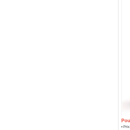
Pou
• Pri