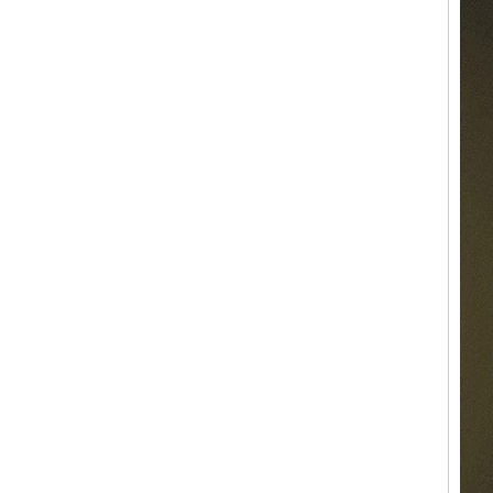
OEM ODM, vente en gros
d'usin
Bague en carbure de
tungstène avec chevalière
carrée polie noire,
incrustation en bois avec
motif croisé en coquille
d'ormeau, bague de
déclaration religieuse pour
hommes, gravure intérieure
personnalisée,
approvisionnement en vrac
OEM ODM, vente en
Bague en carbure de
tungstène plaqué or rose de
8 mm, corde de guitare rouge
et incrustation d'opale
écrasée, alliance pour
hommes sur le thème de la
musique, gravure laser
intérieure personnalisée,
approvisionnement en vrac
OEM ODM, vente en gros d'