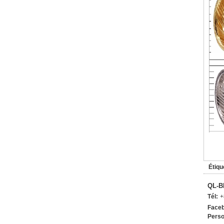
Étiqu
QL-B
Tél:
+
Faceb
Perso