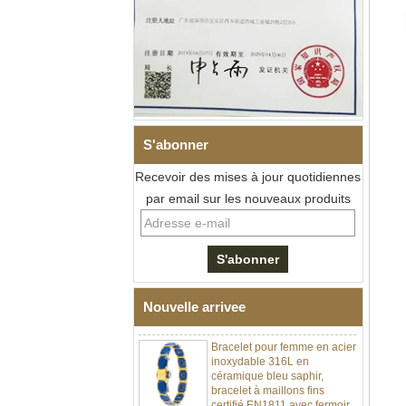
S'abonner
Recevoir des mises à jour quotidiennes
Bracelet à maillons I en acier
par email sur les nouveaux produits
inoxydable 304 en
céramique de zircone noire
pour hommes, fermoir
déployant à double poussée
316L, bracelet à maillons
thérapeutiques avec pierres
magnétiques et germanium
Nouvelle arrivee
intégrées
Bracelet pour femme en acier
inoxydable 316L en
céramique bleu saphir,
bracelet à maillons fins
certifié EN1811 avec fermoir
à double pression sans