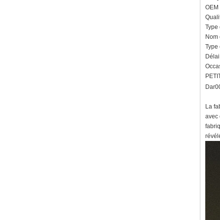
OEM /
Bague en carbure de
Quali
tungstène pour hommes,
Type 
alliance brossée multi-
facettes de 8mm, bijoux
Nom d
minimalistes à coupe
Type 
géométrique pour hommes
Délai
Bague en carbure de
Occas
tungstène galvanisé marron
PETIT
brossé de 8 mm, forme
Dar0
bombée confortable, alliance
pour hommes à paroi
intérieure rouge brillant,
La fa
gravure laser intérieure
avec 
personnalisée,
fabri
approvisionnement en vrac
OEM ODM, vente en gros
révél
d'usine
Bague en carbure de
tungstène argenté poli de 8
mm, incrustation centrale
d'opale bleue écrasée avec
bande de malachite
synthétique, alliance pour
hommes, gravure laser
intérieure personnalisée,
approvisionnement en vrac