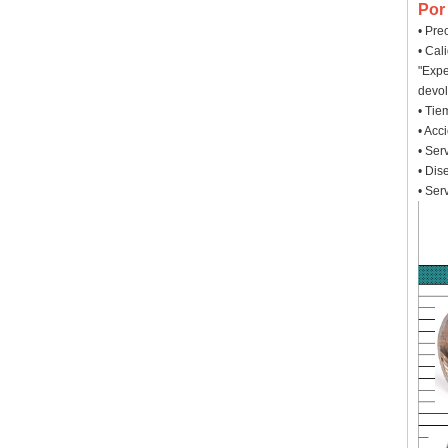
Por
• Pre
• Cal
"Expe
devol
• Tie
• Acc
• Ser
• Dis
• Ser