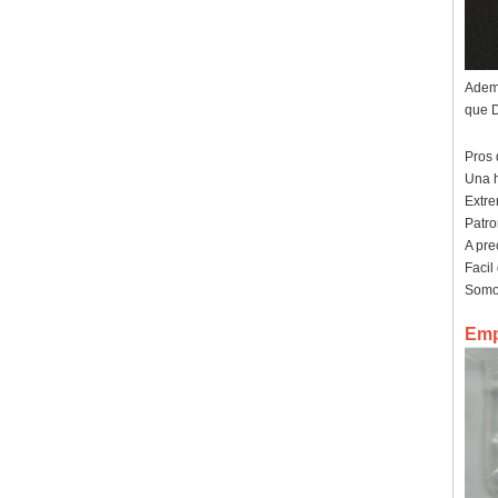
Ademá
que D
Pros
Una h
Extre
Patro
A pre
Facil
Somos
Emp