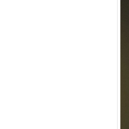
ODM suministro a granel
Anillo de carburo de
tungsteno con sello
cuadrado pulido negro al por
mayor de fábrica,
incrustación de madera con
patrón de cruz de concha de
abulón, anillo de declaración
religiosa para hombres
Grabado interior
personalizado OEM ODM
suministro a gr
Anillo de carburo de
tungsteno electrochapado en
oro rosa de 8 mm al por
mayor de fábrica, cuerda de
guitarra roja e incrustaciones
de ópalo triturado Alianza de
boda para hombres con
temática musical, grabado
láser interno personalizado
OEM ODM sumi