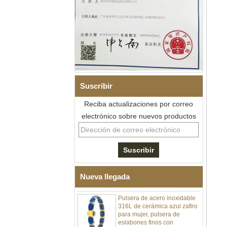
Suscribir
Reciba actualizaciones por correo
Pulsera de eslabones I de
electrónico sobre nuevos productos
acero inoxidable 304 de
cerámica con circonita negra
para hombre, cierre
desplegable de doble
empuje 316L, pulsera de
eslabones de terapia con
piedras magnéticas y de
germanio incrustadas
Nueva llegada
Pulsera de acero inoxidable
316L de cerámica azul zafiro
para mujer, pulsera de
eslabones finos con
certificación EN1811 y cierre