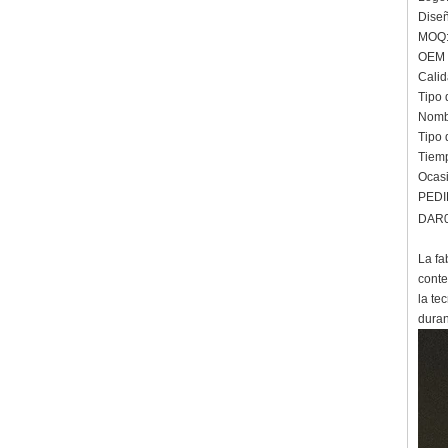
Diseñ
Anillo de carburo de
tungsteno para hombre,
MOQ:
alianza de boda cepillada
OEM /
multifacética de 8 mm,
Calid
joyería para hombre de corte
Tipo 
geométrico minimalista
Nombr
Anillo de carburo de
Tipo 
tungsteno galvanizado
marrón cepillado de 8 mm al
Tiemp
por mayor de fábrica, forma
Ocasi
abovedada de ajuste
PEDI
cómodo, alianza de boda
DAR0
para hombres con pared
interior de color rojo brillante,
grabado láser interno
La fa
personalizado OEM ODM
conte
sumini
la te
Anillo de carburo de
duran
tungsteno de plata pulida de
8 mm al por mayor de
fábrica, incrustación central
de ópalo azul triturado con
tira de malaquita sintética,
alianza de boda para
hombres Grabado láser
interno personalizado OEM