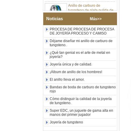
tungsteno de plata pulida de
8 mm al por mayor de
fábrica, incrustación central
Noticias
de ópalo azul triturado con
Más>>
tira de malaquita sintética,
alianza de boda para
PROCESA DE PROCESA DE PROCESA
hombres Grabado láser
DE JOYERÍA PROCESO Y CAMISO
interno personalizado OEM
Déjame diseñar mi anillo de carburo de
ODM suministro a granel
tungsteno.
Anillo de carburo de
¿Qué tan genial es el arte de metal en
tungsteno con sello
joyería?
cuadrado pulido negro al por
mayor de fábrica,
Joyería única y de calidad.
incrustación de madera con
¡Álbum de anillo de los hombres!
patrón de cruz de concha de
abulón, anillo de declaración
El anillo lleva el amor.
religiosa para hombres
Bandas de boda de carburo de tungsteno
Grabado interior
rojo
personalizado OEM ODM
suministro a gr
Cómo distinguir la calidad de la joyería
de tungsteno.
Anillo de carburo de
tungsteno electrochapado en
Super EDC, un juguete de gama alta en
oro rosa de 8 mm al por
manos del primer jugador
mayor de fábrica, cuerda de
Joyería de tungsteno
guitarra roja e incrustaciones
de ópalo triturado Alianza de