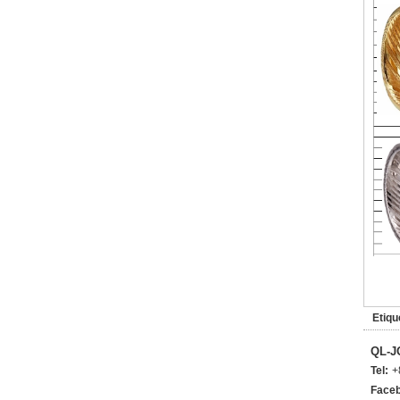
Etiqu
QL-J
Tel:
+
Faceb