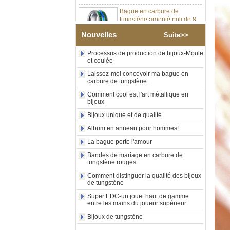
Bague en carbure de
tungstène argenté poli de 8
mm, incrustation centrale
d'opale bleue écrasée avec
Nouvelles
bande de malachite
Suite>>
synthétique, alliance pour
hommes, gravure laser
Processus de production de bijoux-Moule
intérieure personnalisée,
et coulée
approvisionnement en vrac
Laissez-moi concevoir ma bague en
OEM ODM, vente en gros
carbure de tungstène.
d'usin
Comment cool est l'art métallique en
Bague en carbure de
bijoux
tungstène avec chevalière
carrée polie noire,
Bijoux unique et de qualité
incrustation en bois avec
Album en anneau pour hommes!
motif croisé en coquille
d'ormeau, bague de
La bague porte l'amour
déclaration religieuse pour
Bandes de mariage en carbure de
hommes, gravure intérieure
tungstène rouges
personnalisée,
approvisionnement en vrac
Comment distinguer la qualité des bijoux
OEM ODM, vente en
de tungstène
Bague en carbure de
Super EDC-un jouet haut de gamme
tungstène plaqué or rose de
entre les mains du joueur supérieur
8 mm, corde de guitare rouge
Bijoux de tungstène
et incrustation d'opale
écrasée, alliance pour