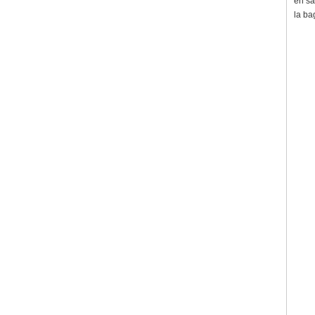
en sa
la ba