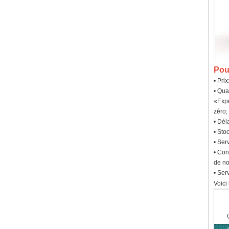
Pou
• Pri
• Qua
«Expé
zéro;
• Dél
• Sto
• Ser
• Con
de no
• Ser
Voici