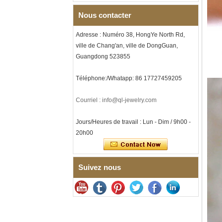
hommes sur le thème de la
musique, gravure laser
Nous contacter
intérieure personnalisée,
approvisionnement en vrac
Adresse : Numéro 38, HongYe North Rd,
OEM ODM, vente en gros d'
ville de Chang'an, ville de DongGuan,
Bracelet à maillons I en acier
Guangdong 523855
inoxydable 304 en
céramique de zircone noire
pour hommes, fermoir
Téléphone:/Whatapp: 86 17727459205
déployant à double poussée
316L, bracelet à maillons
thérapeutiques avec pierres
Courriel : info@ql-jewelry.com
magnétiques et germanium
intégrées
Jours/Heures de travail : Lun - Dim / 9h00 -
Bracelet pour femme en acier
20h00
inoxydable 316L en
céramique bleu saphir,
bracelet à maillons fins
certifié EN1811 avec fermoir
à double pression sans
Suivez nous
couture
Bague en carbure de
tungstène à facettes
martelées pour hommes,
alliance texturée
géométrique confortable de 8