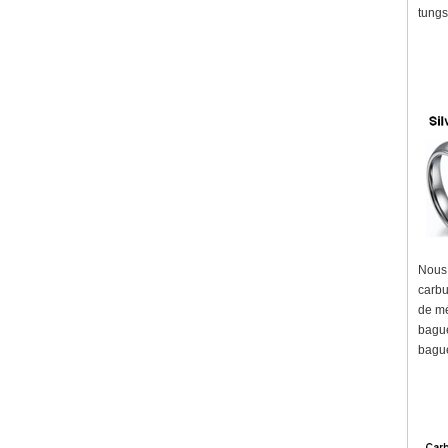
tungs
Nous 
carbu
de mé
bague
bague