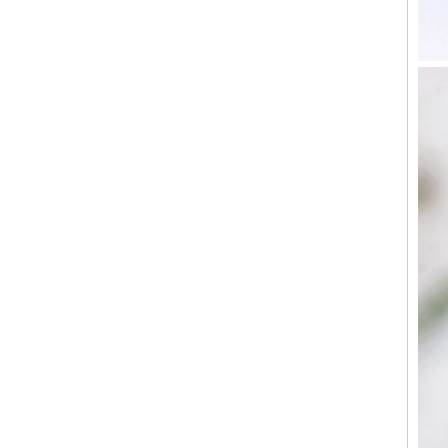
approvisionnement en vrac
OEM ODM, vente en gros
d'usin
Bague en carbure de
tungstène avec chevalière
carrée polie noire,
incrustation en bois avec
motif croisé en coquille
d'ormeau, bague de
déclaration religieuse pour
hommes, gravure intérieure
personnalisée,
approvisionnement en vrac
OEM ODM, vente en
Bague en carbure de
tungstène plaqué or rose de
8 mm, corde de guitare rouge
et incrustation d'opale
écrasée, alliance pour
hommes sur le thème de la
musique, gravure laser
intérieure personnalisée,
approvisionnement en vrac
OEM ODM, vente en gros d'