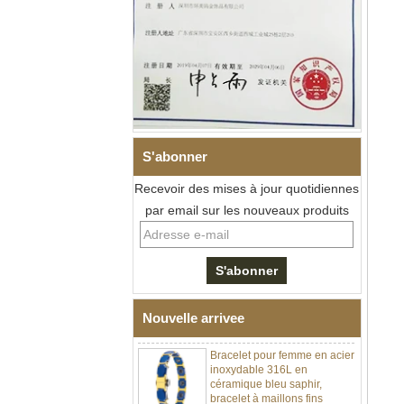
S'abonner
Recevoir des mises à jour quotidiennes
Bracelet à maillons I en acier
par email sur les nouveaux produits
inoxydable 304 en
céramique de zircone noire
pour hommes, fermoir
déployant à double poussée
316L, bracelet à maillons
thérapeutiques avec pierres
magnétiques et germanium
intégrées
Nouvelle arrivee
Bracelet pour femme en acier
inoxydable 316L en
céramique bleu saphir,
bracelet à maillons fins
certifié EN1811 avec fermoir