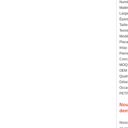
Numér
Matér
Larg
Épais
Taill
Termi
Modè
Placa
Inlay:
Pierr
Conce
MOQ: 
OEM /
Quali
Délai
Occas
PETIT
Nou
dem
Nous 