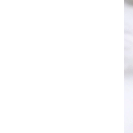
mm pour hommes
Bague en carbure de
tungstène pour hommes,
alliance brossée multi-
facettes de 8mm, bijoux
minimalistes à coupe
géométrique pour hommes
Bague en carbure de
tungstène galvanisé marron
brossé de 8 mm, forme
bombée confortable, alliance
pour hommes à paroi
intérieure rouge brillant,
gravure laser intérieure
personnalisée,
approvisionnement en vrac
OEM ODM, vente en gros
d'usine
Bague en carbure de
tungstène argenté poli de 8
mm, incrustation centrale
d'opale bleue écrasée avec
bande de malachite
synthétique, alliance pour
hommes, gravure laser
intérieure personnalisée,