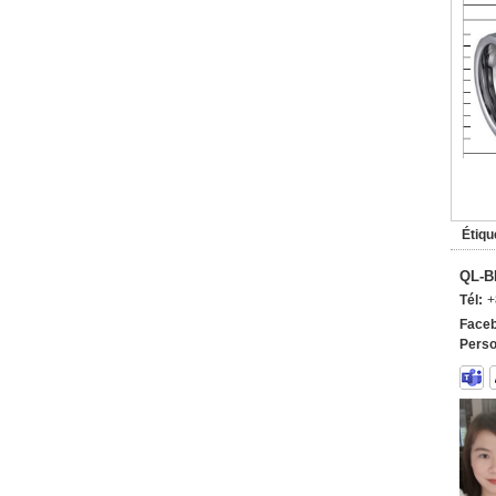
Étiqu
QL-B
Tél:
+
Faceb
Perso