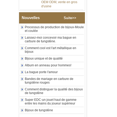
d'usine
Bague en carbure de
tungstène argenté poli de 8
mm, incrustation centrale
Nouvelles
Suite>>
d'opale bleue écrasée avec
bande de malachite
Processus de production de bijoux-Moule
synthétique, alliance pour
et coulée
hommes, gravure laser
intérieure personnalisée,
Laissez-moi concevoir ma bague en
carbure de tungstène.
approvisionnement en vrac
OEM ODM, vente en gros
Comment cool est l'art métallique en
d'usin
bijoux
Bague en carbure de
Bijoux unique et de qualité
tungstène avec chevalière
carrée polie noire,
Album en anneau pour hommes!
incrustation en bois avec
La bague porte l'amour
motif croisé en coquille
d'ormeau, bague de
Bandes de mariage en carbure de
déclaration religieuse pour
tungstène rouges
hommes, gravure intérieure
Comment distinguer la qualité des bijoux
personnalisée,
de tungstène
approvisionnement en vrac
OEM ODM, vente en
Super EDC-un jouet haut de gamme
entre les mains du joueur supérieur
Bague en carbure de
tungstène plaqué or rose de
Bijoux de tungstène
8 mm, corde de guitare rouge