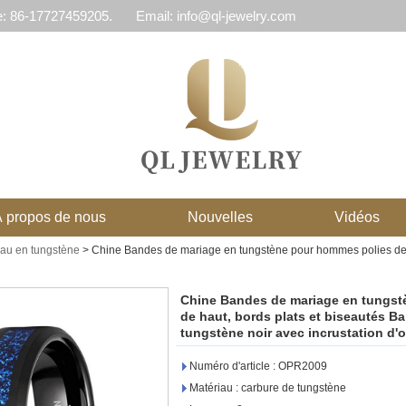
e: 86-17727459205.
Email: info@ql-jewelry.com
 propos de nous
Nouvelles
Vidéos
eau en tungstène
>
Chine Bandes de mariage en tungstène pour hommes polies de 
Chine Bandes de mariage en tungst
de haut, bords plats et biseautés B
tungstène noir avec incrustation d'
Numéro d'article : OPR2009
Matériau : carbure de tungstène