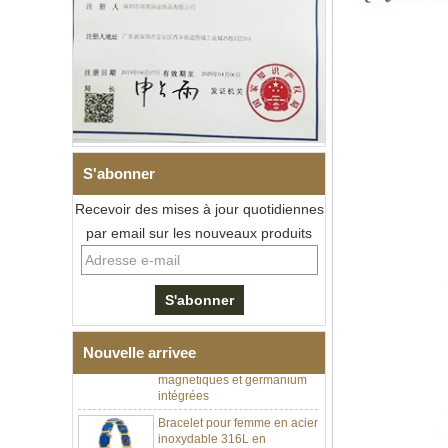
S'abonner
Recevoir des mises à jour quotidiennes
par email sur les nouveaux produits
Bracelet à maillons I en acier
inoxydable 304 en
céramique de zircone noire
pour hommes, fermoir
déployant à double poussée
316L, bracelet à maillons
thérapeutiques avec pierres
Nouvelle arrivee
magnétiques et germanium
intégrées
Bracelet pour femme en acier
inoxydable 316L en
céramique bleu saphir,