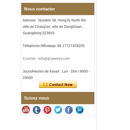
et incrustation d'opale
écrasée, alliance pour
Nous contacter
hommes sur le thème de la
musique, gravure laser
intérieure personnalisée,
Adresse : Numéro 38, HongYe North Rd,
approvisionnement en vrac
ville de Chang'an, ville de DongGuan,
OEM ODM, vente en gros d'
Guangdong 523855
Bracelet à maillons I en acier
inoxydable 304 en
Téléphone:/Whatapp: 86 17727459205
céramique de zircone noire
pour hommes, fermoir
déployant à double poussée
Courriel : info@ql-jewelry.com
316L, bracelet à maillons
thérapeutiques avec pierres
magnétiques et germanium
Jours/Heures de travail : Lun - Dim / 9h00 -
intégrées
20h00
Bracelet pour femme en acier
inoxydable 316L en
céramique bleu saphir,
bracelet à maillons fins
Suivez nous
certifié EN1811 avec fermoir
à double pression sans
couture
Bague en carbure de
tungstène à facettes
martelées pour hommes,