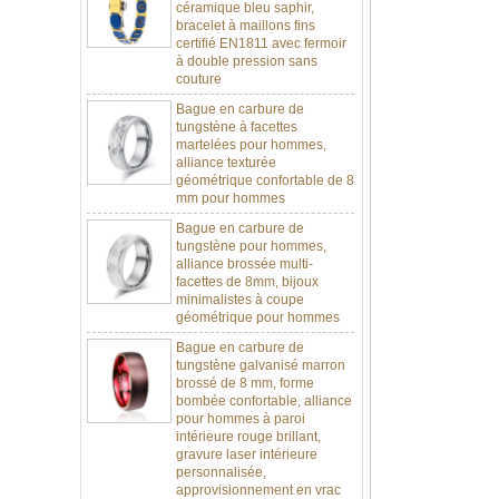
bracelet à maillons fins
certifié EN1811 avec fermoir
à double pression sans
couture
Bague en carbure de
tungstène à facettes
martelées pour hommes,
alliance texturée
géométrique confortable de 8
mm pour hommes
Bague en carbure de
tungstène pour hommes,
alliance brossée multi-
facettes de 8mm, bijoux
minimalistes à coupe
géométrique pour hommes
Bague en carbure de
tungstène galvanisé marron
brossé de 8 mm, forme
bombée confortable, alliance
pour hommes à paroi
intérieure rouge brillant,
gravure laser intérieure
personnalisée,
approvisionnement en vrac
OEM ODM, vente en gros