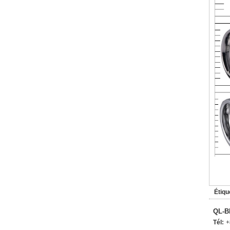
Étiqu
QL-B
Tél:
+