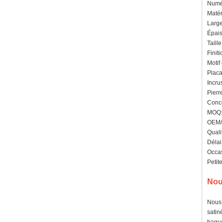
Numér
Matér
Large
Épais
Taill
Finit
Motif
Placa
Incru
Pierr
Conce
MOQ: 
OEM/O
Quali
Délai
Occas
Petit
Nou
Nous 
satin