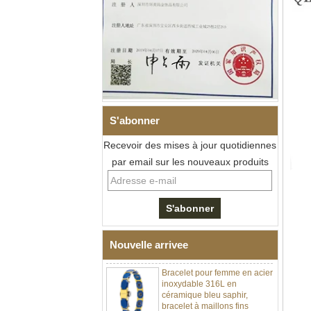
S'abonner
Recevoir des mises à jour quotidiennes
Bracelet à maillons I en acier
par email sur les nouveaux produits
inoxydable 304 en
céramique de zircone noire
pour hommes, fermoir
déployant à double poussée
316L, bracelet à maillons
thérapeutiques avec pierres
magnétiques et germanium
intégrées
Nouvelle arrivee
Bracelet pour femme en acier
inoxydable 316L en
céramique bleu saphir,
bracelet à maillons fins
certifié EN1811 avec fermoir