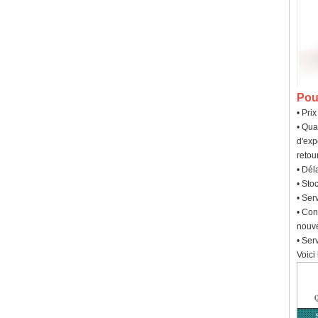
Pou
• Pri
• Qua
d'exp
retour
• Dél
• Sto
• Ser
• Con
nouve
• Ser
Voici