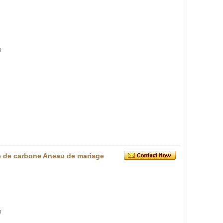
n
re de carbone Aneau de mariage
n