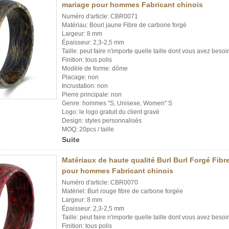
mariage pour hommes Fabricant chinois
Numéro d'article: CBR0071
Matériau: Bourl jaune Fibre de carbone forgé
Largeur: 8 mm
Épaisseur: 2,3-2,5 mm
Taille: peut faire n'importe quelle taille dont vous avez besoi
Finition: tous polis
Modèle de forme: dôme
Placage: non
Incrustation: non
Pierre principale: non
Genre: hommes "S, Unisexe, Women" S
Logo: le logo gratuit du client gravé
Design: styles personnalisés
MOQ: 20pcs / taille
Suite
Matériaux de haute qualité Burl Burl Forgé Fib
pour hommes Fabricant chinois
Numéro d'article: CBR0070
Matériel: Burl rouge fibre de carbone forgée
Largeur: 8 mm
Épaisseur: 2,3-2,5 mm
Taille: peut faire n'importe quelle taille dont vous avez besoi
Finition: tous polis