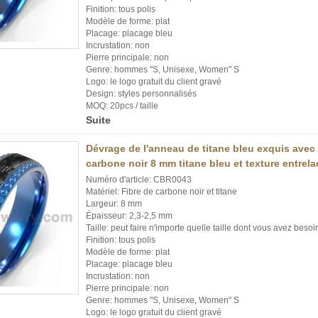
Finition: tous polis
Modèle de forme: plat
Placage: placage bleu
Incrustation: non
Pierre principale: non
Genre: hommes "S, Unisexe, Women" S
Logo: le logo gratuit du client gravé
Design: styles personnalisés
MOQ: 20pcs / taille
Suite
Dévrage de l'anneau de titane bleu exquis avec 
carbone noir 8 mm titane bleu et texture entrel
Numéro d'article: CBR0043
Matériel: Fibre de carbone noir et titane
Largeur: 8 mm
Épaisseur: 2,3-2,5 mm
Taille: peut faire n'importe quelle taille dont vous avez besoi
Finition: tous polis
Modèle de forme: plat
Placage: placage bleu
Incrustation: non
Pierre principale: non
Genre: hommes "S, Unisexe, Women" S
Logo: le logo gratuit du client gravé