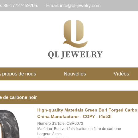
e: 86-17727459205.
Email: info@ql-jewelry.com
 propos de nous
Nouvelles
Vidéos
e de carbone noir
High-quality Materials Green Burl Forged Carb
China Manufacturer - COPY - t4c53l
Numéro d'article: CBR0073
Matériau: Burl vert falsification en fibre de carbone
Largeur: 8 mm