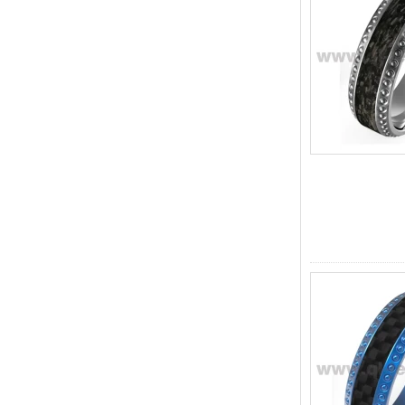
alliance texturée
géométrique confortable de 8
mm pour hommes
Bague en carbure de
tungstène pour hommes,
alliance brossée multi-
facettes de 8mm, bijoux
minimalistes à coupe
géométrique pour hommes
Bague en carbure de
tungstène galvanisé marron
brossé de 8 mm, forme
bombée confortable, alliance
pour hommes à paroi
intérieure rouge brillant,
gravure laser intérieure
personnalisée,
approvisionnement en vrac
OEM ODM, vente en gros
d'usine
Bague en carbure de
tungstène argenté poli de 8
mm, incrustation centrale
d'opale bleue écrasée avec
bande de malachite
synthétique, alliance pour