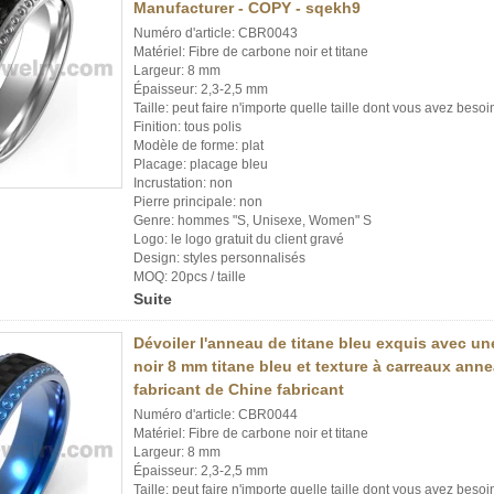
Manufacturer - COPY - sqekh9
Numéro d'article: CBR0043
Matériel: Fibre de carbone noir et titane
Largeur: 8 mm
Épaisseur: 2,3-2,5 mm
Taille: peut faire n'importe quelle taille dont vous avez besoi
Finition: tous polis
Modèle de forme: plat
Placage: placage bleu
Incrustation: non
Pierre principale: non
Genre: hommes "S, Unisexe, Women" S
Logo: le logo gratuit du client gravé
Design: styles personnalisés
MOQ: 20pcs / taille
Suite
Dévoiler l'anneau de titane bleu exquis avec un
noir 8 mm titane bleu et texture à carreaux ann
fabricant de Chine fabricant
Numéro d'article: CBR0044
Matériel: Fibre de carbone noir et titane
Largeur: 8 mm
Épaisseur: 2,3-2,5 mm
Taille: peut faire n'importe quelle taille dont vous avez besoi