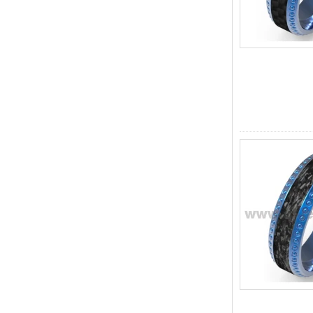
hommes, gravure laser
intérieure personnalisée,
approvisionnement en vrac
OEM ODM, vente en gros
d'usin
Bague en carbure de
tungstène avec chevalière
carrée polie noire,
incrustation en bois avec
motif croisé en coquille
d'ormeau, bague de
déclaration religieuse pour
hommes, gravure intérieure
personnalisée,
approvisionnement en vrac
OEM ODM, vente en
Bague en carbure de
tungstène plaqué or rose de
8 mm, corde de guitare rouge
et incrustation d'opale
écrasée, alliance pour
hommes sur le thème de la
musique, gravure laser
intérieure personnalisée,
approvisionnement en vrac
OEM ODM, vente en gros d'