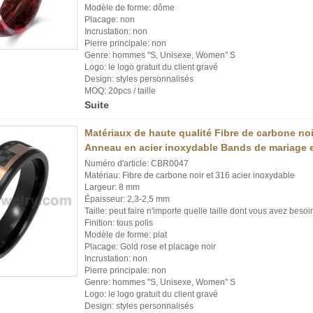
Modèle de forme: dôme
Placage: non
Incrustation: non
Pierre principale: non
Genre: hommes "S, Unisexe, Women" S
Logo: le logo gratuit du client gravé
Design: styles personnalisés
MOQ: 20pcs / taille
Suite
Matériaux de haute qualité Fibre de carbone noir
Anneau en acier inoxydable Bands de mariage e
Numéro d'article: CBR0047
Matériau: Fibre de carbone noir et 316 acier inoxydable
Largeur: 8 mm
Épaisseur: 2,3-2,5 mm
Taille: peut faire n'importe quelle taille dont vous avez besoi
Finition: tous polis
Modèle de forme: plat
Placage: Gold rose et placage noir
Incrustation: non
Pierre principale: non
Genre: hommes "S, Unisexe, Women" S
Logo: le logo gratuit du client gravé
Design: styles personnalisés