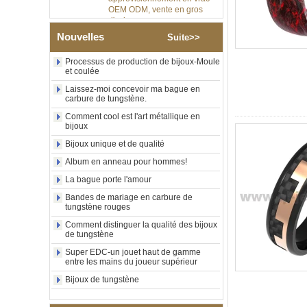
d'usine
Bague en carbure de
Nouvelles
tungstène argenté poli de 8
Suite>>
mm, incrustation centrale
d'opale bleue écrasée avec
Processus de production de bijoux-Moule
bande de malachite
et coulée
synthétique, alliance pour
Laissez-moi concevoir ma bague en
hommes, gravure laser
carbure de tungstène.
intérieure personnalisée,
approvisionnement en vrac
Comment cool est l'art métallique en
OEM ODM, vente en gros
bijoux
d'usin
Bijoux unique et de qualité
Bague en carbure de
Album en anneau pour hommes!
tungstène avec chevalière
carrée polie noire,
La bague porte l'amour
incrustation en bois avec
Bandes de mariage en carbure de
motif croisé en coquille
tungstène rouges
d'ormeau, bague de
déclaration religieuse pour
Comment distinguer la qualité des bijoux
hommes, gravure intérieure
de tungstène
personnalisée,
Super EDC-un jouet haut de gamme
approvisionnement en vrac
entre les mains du joueur supérieur
OEM ODM, vente en
Bijoux de tungstène
Bague en carbure de
tungstène plaqué or rose de
8 mm, corde de guitare rouge