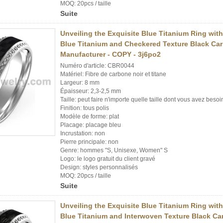
MOQ: 20pcs / taille
Suite
Unveiling the Exquisite Blue Titanium Ring wit
Blue Titanium and Checkered Texture Black Car
Manufacturer - COPY - 3j6po2
Numéro d'article: CBR0044
Matériel: Fibre de carbone noir et titane
Largeur: 8 mm
Épaisseur: 2,3-2,5 mm
Taille: peut faire n'importe quelle taille dont vous avez besoi
Finition: tous polis
Modèle de forme: plat
Placage: placage bleu
Incrustation: non
Pierre principale: non
Genre: hommes "S, Unisexe, Women" S
Logo: le logo gratuit du client gravé
Design: styles personnalisés
MOQ: 20pcs / taille
Suite
Unveiling the Exquisite Blue Titanium Ring wit
Blue Titanium and Interwoven Texture Black Ca