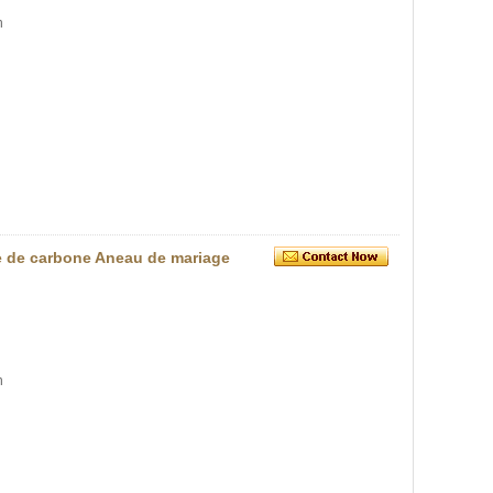
n
re de carbone Aneau de mariage
n