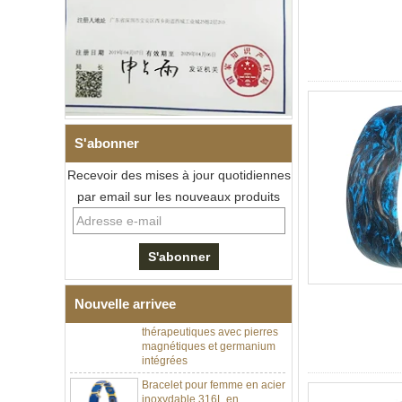
S'abonner
Recevoir des mises à jour quotidiennes
par email sur les nouveaux produits
Bracelet à maillons I en acier
inoxydable 304 en
céramique de zircone noire
pour hommes, fermoir
déployant à double poussée
316L, bracelet à maillons
Nouvelle arrivee
thérapeutiques avec pierres
magnétiques et germanium
intégrées
Bracelet pour femme en acier
inoxydable 316L en
céramique bleu saphir,