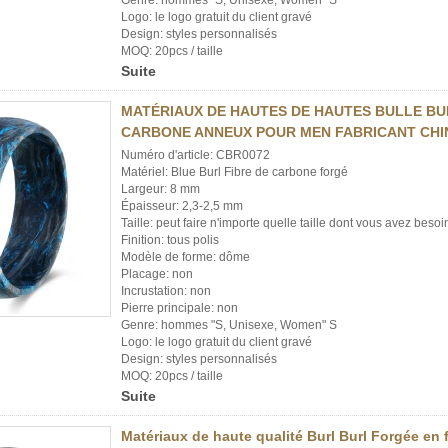
Genre: hommes "S, Unisexe, Women" S
Logo: le logo gratuit du client gravé
Design: styles personnalisés
MOQ: 20pcs / taille
Suite
MATÉRIAUX DE HAUTES DE HAUTES BULLE BU
CARBONE ANNEUX POUR MEN FABRICANT CHI
Numéro d'article: CBR0072
Matériel: Blue Burl Fibre de carbone forgé
Largeur: 8 mm
Épaisseur: 2,3-2,5 mm
Taille: peut faire n'importe quelle taille dont vous avez besoi
Finition: tous polis
Modèle de forme: dôme
Placage: non
Incrustation: non
Pierre principale: non
Genre: hommes "S, Unisexe, Women" S
Logo: le logo gratuit du client gravé
Design: styles personnalisés
MOQ: 20pcs / taille
Suite
Matériaux de haute qualité Burl Burl Forgée en