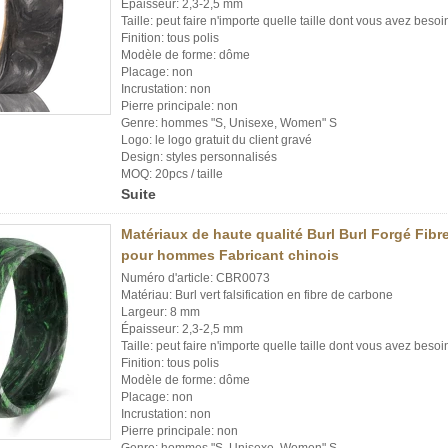
Épaisseur: 2,3-2,5 mm
Taille: peut faire n'importe quelle taille dont vous avez besoi
Finition: tous polis
Modèle de forme: dôme
Placage: non
Incrustation: non
Pierre principale: non
Genre: hommes "S, Unisexe, Women" S
Logo: le logo gratuit du client gravé
Design: styles personnalisés
MOQ: 20pcs / taille
Suite
Matériaux de haute qualité Burl Burl Forgé Fib
pour hommes Fabricant chinois
Numéro d'article: CBR0073
Matériau: Burl vert falsification en fibre de carbone
Largeur: 8 mm
Épaisseur: 2,3-2,5 mm
Taille: peut faire n'importe quelle taille dont vous avez besoi
Finition: tous polis
Modèle de forme: dôme
Placage: non
Incrustation: non
Pierre principale: non