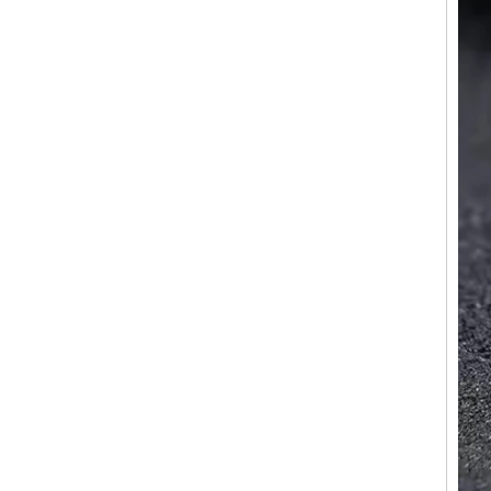
Bague en carbure de
tungstène pour hommes,
alliance brossée multi-
facettes de 8mm, bijoux
minimalistes à coupe
géométrique pour hommes
Bague en carbure de
tungstène galvanisé marron
brossé de 8 mm, forme
bombée confortable, alliance
pour hommes à paroi
intérieure rouge brillant,
gravure laser intérieure
personnalisée,
approvisionnement en vrac
OEM ODM, vente en gros
d'usine
Bague en carbure de
tungstène argenté poli de 8
mm, incrustation centrale
d'opale bleue écrasée avec
bande de malachite
synthétique, alliance pour
hommes, gravure laser
intérieure personnalisée,
approvisionnement en vrac