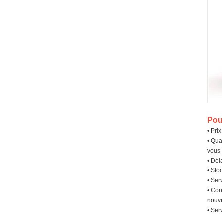
Pou
• Prix
• Qua
vous 
• Dél
• Sto
• Ser
• Con
nouve
• Ser