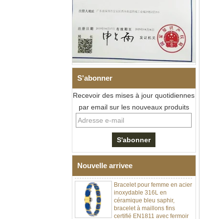
S'abonner
Recevoir des mises à jour quotidiennes
Bracelet à maillons I en acier
par email sur les nouveaux produits
inoxydable 304 en
céramique de zircone noire
pour hommes, fermoir
déployant à double poussée
316L, bracelet à maillons
thérapeutiques avec pierres
magnétiques et germanium
intégrées
Nouvelle arrivee
Bracelet pour femme en acier
inoxydable 316L en
céramique bleu saphir,
bracelet à maillons fins
certifié EN1811 avec fermoir
à double pression sans