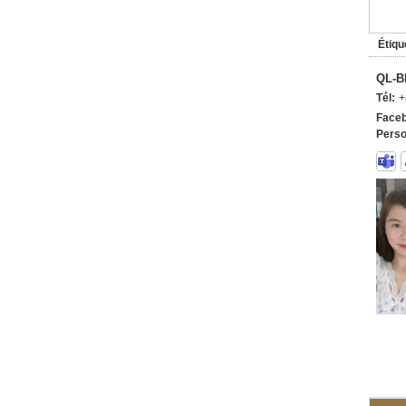
Étiqu
QL-B
Tél:
+
Faceb
Perso