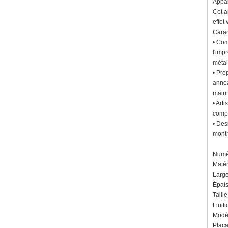
Appa
Cet a
effet
Carac
• Com
l'imp
métal
• Pro
annea
maint
• Art
compl
• Des
montr
Numér
Matér
Large
Épais
Taill
Finiti
Modè
Placa