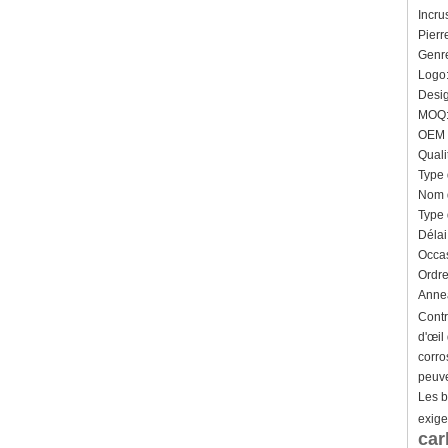
Incru
Pierr
Genr
Logo:
Desig
MOQ: 
OEM /
Quali
Type 
Nom d
Type 
Délai
Occas
Ordre
Annea
Contr
d'œil
corro
peuve
Les b
exige
car