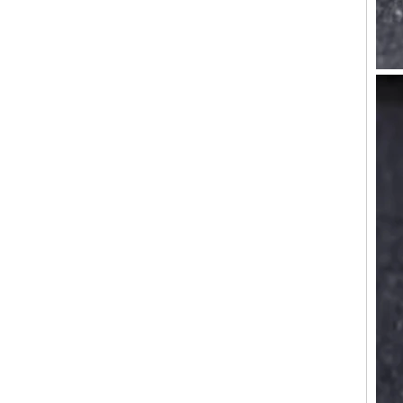
OEM ODM, vente en gros
d'usin
Bague en carbure de
tungstène avec chevalière
carrée polie noire,
incrustation en bois avec
motif croisé en coquille
d'ormeau, bague de
déclaration religieuse pour
hommes, gravure intérieure
personnalisée,
approvisionnement en vrac
OEM ODM, vente en
Bague en carbure de
tungstène plaqué or rose de
8 mm, corde de guitare rouge
et incrustation d'opale
écrasée, alliance pour
hommes sur le thème de la
musique, gravure laser
intérieure personnalisée,
approvisionnement en vrac
OEM ODM, vente en gros d'