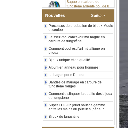
tungstène argenté poli de 8
mm, incrustation centrale
d'opale bleue écrasée avec
bande de malachite
Nouvelles
Suite>>
synthétique, alliance pour
hommes, gravure laser
Processus de production de bijoux-Moule
intérieure personnalisée,
et coulée
approvisionnement en vrac
Laissez-moi concevoir ma bague en
OEM ODM, vente en gros
carbure de tungstène.
d'usin
Comment cool est l'art métallique en
Bague en carbure de
bijoux
tungstène avec chevalière
carrée polie noire,
Bijoux unique et de qualité
incrustation en bois avec
Album en anneau pour hommes!
motif croisé en coquille
d'ormeau, bague de
La bague porte l'amour
déclaration religieuse pour
hommes, gravure intérieure
Bandes de mariage en carbure de
tungstène rouges
personnalisée,
approvisionnement en vrac
Comment distinguer la qualité des bijoux
OEM ODM, vente en
de tungstène
Bague en carbure de
Super EDC-un jouet haut de gamme
tungstène plaqué or rose de
entre les mains du joueur supérieur
8 mm, corde de guitare rouge
Bijoux de tungstène
et incrustation d'opale
écrasée, alliance pour
hommes sur le thème de la