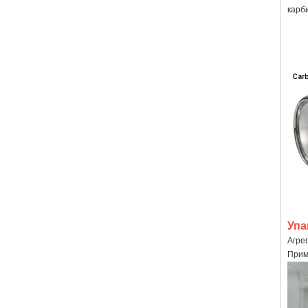
карби
Упа
Агрег
Прим