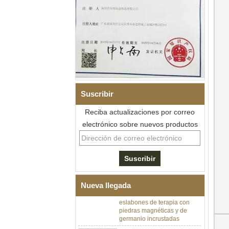
Suscribir
Reciba actualizaciones por correo
electrónico sobre nuevos productos
Pulsera de eslabones I de
acero inoxidable 304 de
cerámica con circonita negra
para hombre, cierre
desplegable de doble
Nueva llegada
empuje 316L, pulsera de
eslabones de terapia con
piedras magnéticas y de
germanio incrustadas
Pulsera de acero inoxidable