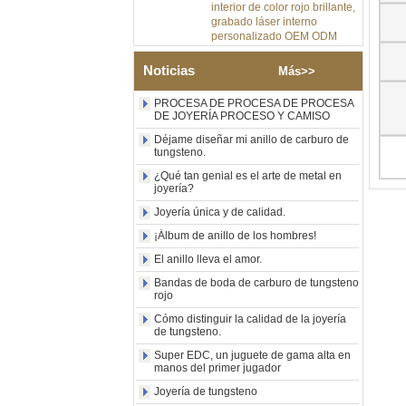
grabado láser interno
personalizado OEM ODM
sumini
Anillo de carburo de
Noticias
Más>>
tungsteno de plata pulida de
8 mm al por mayor de
PROCESA DE PROCESA DE PROCESA
fábrica, incrustación central
DE JOYERÍA PROCESO Y CAMISO
de ópalo azul triturado con
tira de malaquita sintética,
Déjame diseñar mi anillo de carburo de
alianza de boda para
tungsteno.
hombres Grabado láser
¿Qué tan genial es el arte de metal en
interno personalizado OEM
joyería?
ODM suministro a granel
Joyería única y de calidad.
Anillo de carburo de
tungsteno con sello
¡Álbum de anillo de los hombres!
cuadrado pulido negro al por
El anillo lleva el amor.
mayor de fábrica,
incrustación de madera con
Bandas de boda de carburo de tungsteno
patrón de cruz de concha de
rojo
abulón, anillo de declaración
Cómo distinguir la calidad de la joyería
religiosa para hombres
de tungsteno.
Grabado interior
personalizado OEM ODM
Super EDC, un juguete de gama alta en
suministro a gr
manos del primer jugador
Anillo de carburo de
Joyería de tungsteno
tungsteno electrochapado en