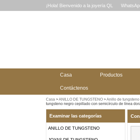
¡Hola! Bienvenido a la joyería QL
WhatsApp
Casa
Productos
Contáctenos
Casa
>
ANILLO DE TUNGSTENO
>
Anillo de tungsteno
tungsteno negro cepillado con semicírculo de línea do
Examinar las categorías
Con
ANILLO DE TUNGSTENO
JOYAS DE TUNGSTENO