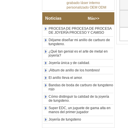
personalizado OEM ODM
sumini
Anillo de carburo de
Noticias
Más>>
tungsteno de plata pulida de
8 mm al por mayor de
PROCESA DE PROCESA DE PROCESA
fábrica, incrustación central
DE JOYERÍA PROCESO Y CAMISO
de ópalo azul triturado con
tira de malaquita sintética,
Déjame diseñar mi anillo de carburo de
alianza de boda para
tungsteno.
hombres Grabado láser
¿Qué tan genial es el arte de metal en
interno personalizado OEM
joyería?
ODM suministro a granel
Joyería única y de calidad.
Anillo de carburo de
tungsteno con sello
¡Álbum de anillo de los hombres!
cuadrado pulido negro al por
El anillo lleva el amor.
mayor de fábrica,
incrustación de madera con
Bandas de boda de carburo de tungsteno
patrón de cruz de concha de
rojo
abulón, anillo de declaración
Cómo distinguir la calidad de la joyería
religiosa para hombres
de tungsteno.
Grabado interior
personalizado OEM ODM
Super EDC, un juguete de gama alta en
suministro a gr
manos del primer jugador
Anillo de carburo de
Joyería de tungsteno
tungsteno electrochapado en
oro rosa de 8 mm al por