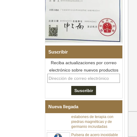
Suscribir
Reciba actualizaciones por correo
electrónico sobre nuevos productos
Pulsera de eslabones I de
acero inoxidable 304 de
cerámica con circonita negra
para hombre, cierre
desplegable de doble
Nueva llegada
empuje 316L, pulsera de
eslabones de terapia con
piedras magnéticas y de
germanio incrustadas
Pulsera de acero inoxidable
316L de cerámica azul zafiro