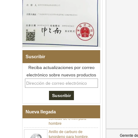
Suscribir
Reciba actualizaciones por correo
electrónico sobre nuevos productos
Anillo de carburo de
tungsteno facetado
martillado para hombre,
alianza de boda con textura
geométrica de ajuste
Nueva llegada
cómodo de 8 mm para
hombre
Anillo de carburo de
tungsteno para hombre,
Gerente d
alianza de boda cepillada