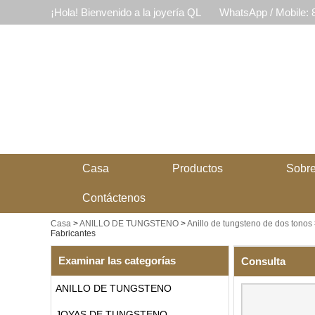
¡Hola! Bienvenido a la joyería QL
WhatsApp / Mobile:
Casa
Productos
Sobre
Contáctenos
Casa
>
ANILLO DE TUNGSTENO
>
Anillo de tungsteno de dos tonos
Fabricantes
Examinar las categorías
Consulta
ANILLO DE TUNGSTENO
JOYAS DE TUNGSTENO