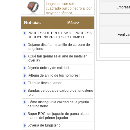
cuadrado pulido negro al por
Empres
mayor de fábrica,
incrustación de madera con
patrón de cruz de concha de
abulón, anillo de declaración
Noticias
Más>>
religiosa para hombres
Grabado interior
PROCESA DE PROCESA DE PROCESA
verifica
personalizado OEM ODM
DE JOYERÍA PROCESO Y CAMISO
suministro a gr
Déjame diseñar mi anillo de carburo de
Anillo de carburo de
tungsteno.
tungsteno electrochapado en
¿Qué tan genial es el arte de metal en
oro rosa de 8 mm al por
joyería?
mayor de fábrica, cuerda de
guitarra roja e incrustaciones
Joyería única y de calidad.
de ópalo triturado Alianza de
¡Álbum de anillo de los hombres!
boda para hombres con
temática musical, grabado
El anillo lleva el amor.
láser interno personalizado
OEM ODM sumi
Bandas de boda de carburo de tungsteno
rojo
Anillo de carburo de
Cómo distinguir la calidad de la joyería
tungsteno chapado en oro
de tungsteno.
cepillado de 8 mm al por
mayor de fábrica, alianza de
Super EDC, un juguete de gama alta en
boda para hombres con
manos del primer jugador
patrón de león, pilar y grifo
Joyería de tungsteno
grabado con láser, grabado
láser interno personalizado