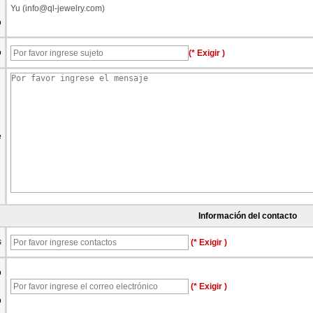
Yu (info@ql-jewelry.com)
o
o
(* Exigir )
e
Información del contacto
s
(* Exigir )
o
(* Exigir )
o