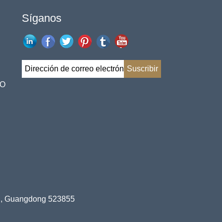
Síganos
NO
an, Guangdong 523855