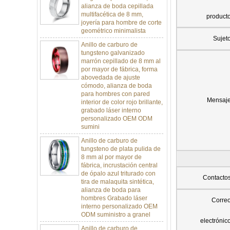
multifacética de 8 mm,
joyería para hombre de corte
product
geométrico minimalista
Anillo de carburo de
Sujet
tungsteno galvanizado
marrón cepillado de 8 mm al
por mayor de fábrica, forma
abovedada de ajuste
cómodo, alianza de boda
para hombres con pared
interior de color rojo brillante,
Mensaj
grabado láser interno
personalizado OEM ODM
sumini
Anillo de carburo de
tungsteno de plata pulida de
8 mm al por mayor de
fábrica, incrustación central
de ópalo azul triturado con
tira de malaquita sintética,
Contacto
alianza de boda para
hombres Grabado láser
interno personalizado OEM
Corre
ODM suministro a granel
Anillo de carburo de
electrónic
tungsteno con sello