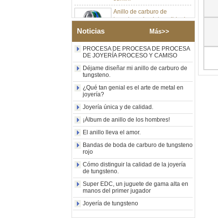
Anillo de carburo de
tungsteno de plata pulida de
8 mm al por mayor de
fábrica, incrustación central
Noticias
Más>>
de ópalo azul triturado con
tira de malaquita sintética,
PROCESA DE PROCESA DE PROCESA
alianza de boda para
DE JOYERÍA PROCESO Y CAMISO
hombres Grabado láser
interno personalizado OEM
Déjame diseñar mi anillo de carburo de
tungsteno.
ODM suministro a granel
¿Qué tan genial es el arte de metal en
Anillo de carburo de
joyería?
tungsteno con sello
cuadrado pulido negro al por
Joyería única y de calidad.
mayor de fábrica,
incrustación de madera con
¡Álbum de anillo de los hombres!
patrón de cruz de concha de
El anillo lleva el amor.
abulón, anillo de declaración
religiosa para hombres
Bandas de boda de carburo de tungsteno
Grabado interior
rojo
personalizado OEM ODM
Cómo distinguir la calidad de la joyería
suministro a gr
de tungsteno.
Anillo de carburo de
Super EDC, un juguete de gama alta en
tungsteno electrochapado en
manos del primer jugador
oro rosa de 8 mm al por
mayor de fábrica, cuerda de
Joyería de tungsteno
guitarra roja e incrustaciones
de ópalo triturado Alianza de