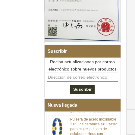
Suscribir
Reciba actualizaciones por correo
Pulsera de eslabones I de
electrónico sobre nuevos productos
acero inoxidable 304 de
cerámica con circonita negra
para hombre, cierre
desplegable de doble
empuje 316L, pulsera de
eslabones de terapia con
piedras magnéticas y de
Nueva llegada
germanio incrustadas
Pulsera de acero inoxidable
316L de cerámica azul zafiro
para mujer, pulsera de
eslabones finos con
certificación EN1811 y cierre