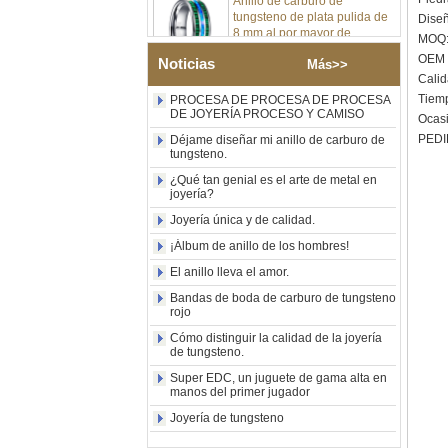
8 mm al por mayor de
Diseñ
fábrica, incrustación central
MOQ:
de ópalo azul triturado con
OEM /
tira de malaquita sintética,
Noticias
Más>>
alianza de boda para
Calid
hombres Grabado láser
Tiemp
PROCESA DE PROCESA DE PROCESA
interno personalizado OEM
DE JOYERÍA PROCESO Y CAMISO
Ocasi
ODM suministro a granel
PEDI
Déjame diseñar mi anillo de carburo de
Anillo de carburo de
tungsteno.
tungsteno con sello
¿Qué tan genial es el arte de metal en
cuadrado pulido negro al por
joyería?
mayor de fábrica,
incrustación de madera con
Joyería única y de calidad.
patrón de cruz de concha de
¡Álbum de anillo de los hombres!
abulón, anillo de declaración
religiosa para hombres
El anillo lleva el amor.
Grabado interior
personalizado OEM ODM
Bandas de boda de carburo de tungsteno
rojo
suministro a gr
Cómo distinguir la calidad de la joyería
Anillo de carburo de
de tungsteno.
tungsteno electrochapado en
oro rosa de 8 mm al por
Super EDC, un juguete de gama alta en
mayor de fábrica, cuerda de
manos del primer jugador
guitarra roja e incrustaciones
Joyería de tungsteno
de ópalo triturado Alianza de
boda para hombres con