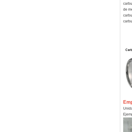
carbu
de me
carbu
carbu
Emp
Unida
Ejemp