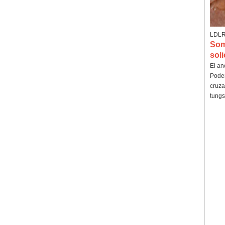
tungsteno para hombre,
alianza de boda cepillada
multifacética de 8 mm,
joyería para hombre de corte
LDLR0
geométrico minimalista
Som
Anillo de carburo de
soli
tungsteno galvanizado
El an
marrón cepillado de 8 mm al
Podem
por mayor de fábrica, forma
abovedada de ajuste
cruza
cómodo, alianza de boda
tungs
para hombres con pared
interior de color rojo brillante,
grabado láser interno
personalizado OEM ODM
sumini
Anillo de carburo de
tungsteno de plata pulida de
8 mm al por mayor de
fábrica, incrustación central
de ópalo azul triturado con
tira de malaquita sintética,
alianza de boda para
hombres Grabado láser
interno personalizado OEM
ODM suministro a granel