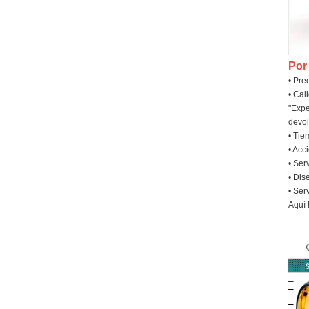
Por
• Pre
• Cal
"Expe
devol
• Tie
• Acc
• Ser
• Dis
• Ser
Aquí 