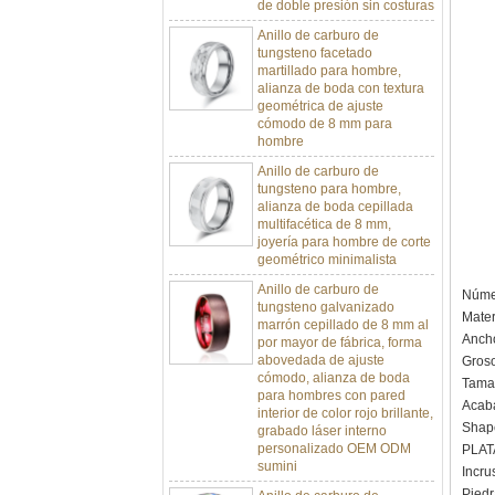
Anillo de carburo de
tungsteno facetado
martillado para hombre,
alianza de boda con textura
geométrica de ajuste
cómodo de 8 mm para
hombre
Anillo de carburo de
tungsteno para hombre,
alianza de boda cepillada
multifacética de 8 mm,
joyería para hombre de corte
geométrico minimalista
Anillo de carburo de
tungsteno galvanizado
Númer
marrón cepillado de 8 mm al
Mater
por mayor de fábrica, forma
abovedada de ajuste
Anch
cómodo, alianza de boda
Groso
para hombres con pared
Tamañ
interior de color rojo brillante,
Acaba
grabado láser interno
personalizado OEM ODM
Shap
sumini
PLAT
Incru
Anillo de carburo de
tungsteno de plata pulida de
Piedr