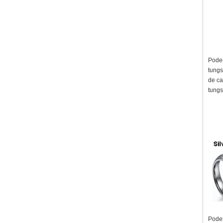
Podem
tungs
de ca
tungs
Podem