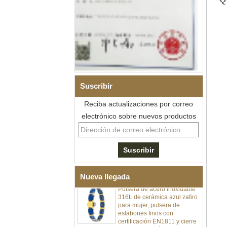
Suscribir
Pulsera de eslabones I de
Reciba actualizaciones por correo
acero inoxidable 304 de
electrónico sobre nuevos productos
cerámica con circonita negra
para hombre, cierre
desplegable de doble
empuje 316L, pulsera de
eslabones de terapia con
piedras magnéticas y de
germanio incrustadas
Nueva llegada
Pulsera de acero inoxidable
316L de cerámica azul zafiro
para mujer, pulsera de
eslabones finos con
certificación EN1811 y cierre
de doble presión sin costuras