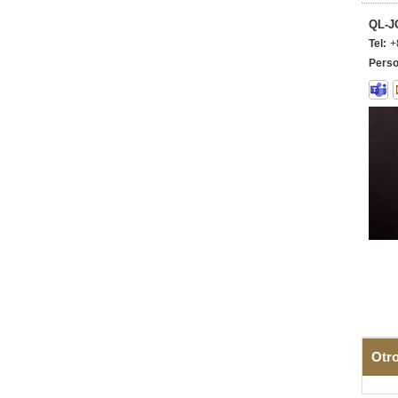
QL-J
Tel:
+
Perso
Otr