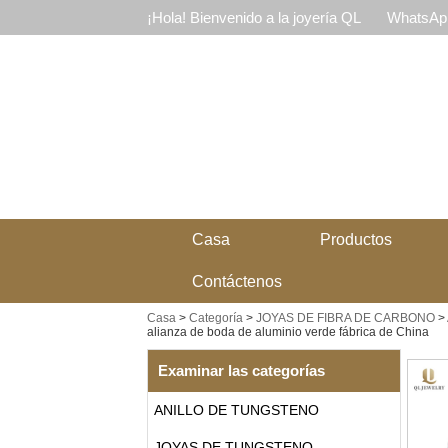
¡Hola! Bienvenido a la joyería QL
WhatsApp
Casa
Productos
Contáctenos
Casa
>
Categoría
>
JOYAS DE FIBRA DE CARBONO
>
alianza de boda de aluminio verde fábrica de China
Examinar las categorías
ANILLO DE TUNGSTENO
JOYAS DE TUNGSTENO