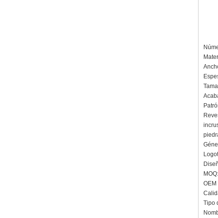
Núme
Mater
Anch
Espes
Tama
Acab
Patró
Reve
incru
piedr
Géner
Logot
Dise
MOQ
OEM 
Calid
Tipo 
Nombr