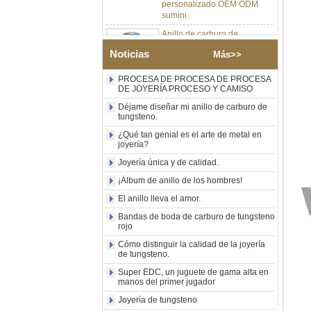
sumini
Anillo de carburo de
tungsteno de plata pulida de
8 mm al por mayor de
Noticias
fábrica, incrustación central
Más>>
de ópalo azul triturado con
tira de malaquita sintética,
PROCESA DE PROCESA DE PROCESA
alianza de boda para
DE JOYERÍA PROCESO Y CAMISO
hombres Grabado láser
Déjame diseñar mi anillo de carburo de
interno personalizado OEM
tungsteno.
ODM suministro a granel
¿Qué tan genial es el arte de metal en
Anillo de carburo de
joyería?
tungsteno con sello
cuadrado pulido negro al por
Joyería única y de calidad.
mayor de fábrica,
¡Álbum de anillo de los hombres!
incrustación de madera con
patrón de cruz de concha de
El anillo lleva el amor.
abulón, anillo de declaración
Bandas de boda de carburo de tungsteno
religiosa para hombres
rojo
Grabado interior
personalizado OEM ODM
Cómo distinguir la calidad de la joyería
suministro a gr
de tungsteno.
Anillo de carburo de
Super EDC, un juguete de gama alta en
tungsteno electrochapado en
manos del primer jugador
oro rosa de 8 mm al por
Joyería de tungsteno
mayor de fábrica, cuerda de