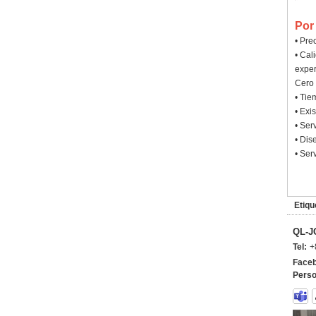
Por
• Pre
• Cal
exper
Cero 
• Tie
• Exi
• Ser
• Dis
• Ser
Etiqu
QL-J
Tel:
+
Faceb
Perso