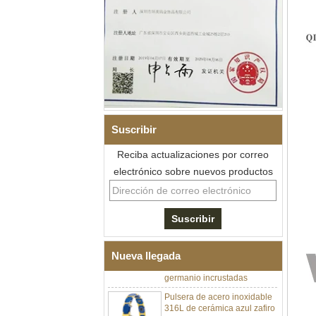
Suscribir
Reciba actualizaciones por correo
electrónico sobre nuevos productos
Pulsera de eslabones I de
acero inoxidable 304 de
cerámica con circonita negra
para hombre, cierre
desplegable de doble
empuje 316L, pulsera de
eslabones de terapia con
piedras magnéticas y de
Nueva llegada
germanio incrustadas
Pulsera de acero inoxidable
316L de cerámica azul zafiro
para mujer, pulsera de