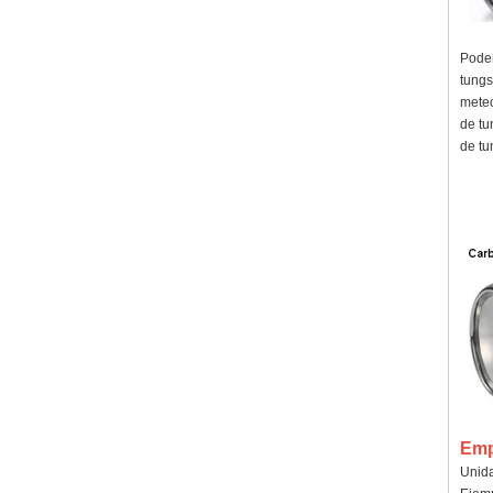
Podem
tungs
meteo
de tu
de tu
Emp
Unida