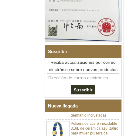
Suscribir
Reciba actualizaciones por correo
electrónico sobre nuevos productos
Pulsera de eslabones I de
acero inoxidable 304 de
cerámica con circonita negra
para hombre, cierre
desplegable de doble
empuje 316L, pulsera de
eslabones de terapia con
piedras magnéticas y de
Nueva llegada
germanio incrustadas
Pulsera de acero inoxidable
316L de cerámica azul zafiro
para mujer, pulsera de
eslabones finos con