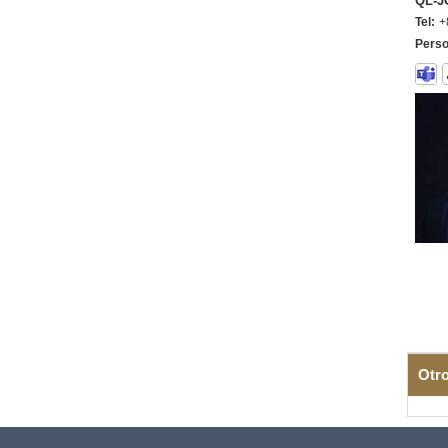
QL-J
Tel:
+
Perso
Otr