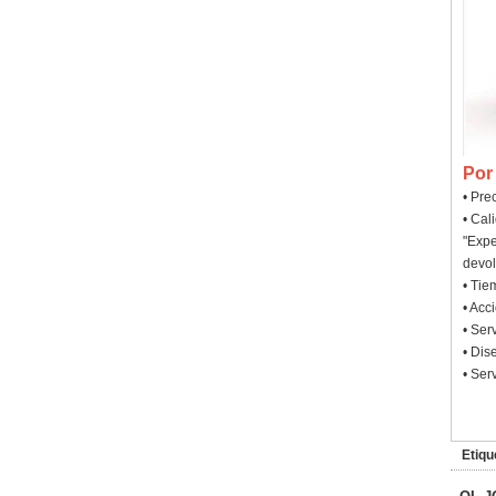
Por
• Pre
• Cal
"Expe
devol
• Tie
• Acc
• Ser
• Dis
• Ser
Etiqu