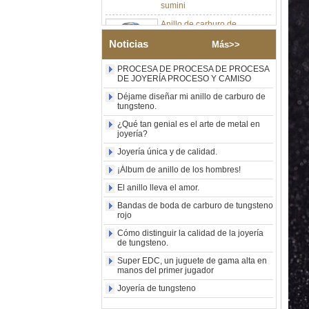
Anillo de carburo de
tungsteno de plata pulida de
8 mm al por mayor de
Noticias
fábrica, incrustación central
Más>>
de ópalo azul triturado con
tira de malaquita sintética,
PROCESA DE PROCESA DE PROCESA
alianza de boda para
DE JOYERÍA PROCESO Y CAMISO
hombres Grabado láser
Déjame diseñar mi anillo de carburo de
interno personalizado OEM
tungsteno.
ODM suministro a granel
¿Qué tan genial es el arte de metal en
Anillo de carburo de
joyería?
tungsteno con sello
cuadrado pulido negro al por
Joyería única y de calidad.
mayor de fábrica,
¡Álbum de anillo de los hombres!
incrustación de madera con
patrón de cruz de concha de
El anillo lleva el amor.
abulón, anillo de declaración
Bandas de boda de carburo de tungsteno
religiosa para hombres
rojo
Grabado interior
personalizado OEM ODM
Cómo distinguir la calidad de la joyería
suministro a gr
de tungsteno.
Anillo de carburo de
Super EDC, un juguete de gama alta en
tungsteno electrochapado en
manos del primer jugador
oro rosa de 8 mm al por
Joyería de tungsteno
mayor de fábrica, cuerda de
guitarra roja e incrustaciones