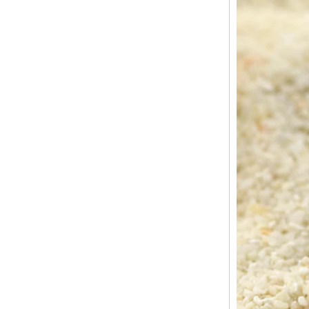
mm pour hommes
Bague en carbure de
tungstène pour hommes,
alliance brossée multi-
facettes de 8mm, bijoux
minimalistes à coupe
géométrique pour hommes
Bague en carbure de
tungstène galvanisé marron
brossé de 8 mm, forme
bombée confortable, alliance
pour hommes à paroi
intérieure rouge brillant,
gravure laser intérieure
personnalisée,
approvisionnement en vrac
OEM ODM, vente en gros
d'usine
Bague en carbure de
tungstène argenté poli de 8
mm, incrustation centrale
d'opale bleue écrasée avec
bande de malachite
synthétique, alliance pour
hommes, gravure laser
intérieure personnalisée,