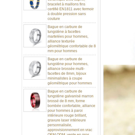
à double pression sans
couture
Bague en carbure de
tungstène à facettes
martelées pour hommes,
alliance texturée
géométrique confortable de 8
mm pour hommes
Bague en carbure de
tungstène pour hommes,
alliance brossée multi-
facettes de 8mm, bijoux
minimalistes à coupe
géométrique pour hommes
Bague en carbure de
tungstène galvanisé marron
brossé de 8 mm, forme
bombée confortable, alliance
pour hommes à paroi
intérieure rouge brillant,
gravure laser intérieure
personnalisée,
approvisionnement en vrac
OEM ODM, vente en gros
d'usine