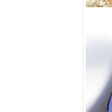
approvisionnement en vrac
OEM ODM, vente en gros
d'usin
Bague en carbure de
tungstène avec chevalière
carrée polie noire,
incrustation en bois avec
motif croisé en coquille
d'ormeau, bague de
déclaration religieuse pour
hommes, gravure intérieure
personnalisée,
approvisionnement en vrac
OEM ODM, vente en
Bague en carbure de
tungstène plaqué or rose de
8 mm, corde de guitare rouge
et incrustation d'opale
écrasée, alliance pour
hommes sur le thème de la
musique, gravure laser
intérieure personnalisée,
approvisionnement en vrac
OEM ODM, vente en gros d'