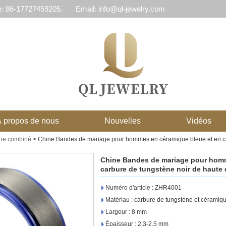
e: 86-17727459205.
Email: info@ql-jewelry.com
 propos de nous
Nouvelles
Vidéos
ène combiné
>
Chine Bandes de mariage pour hommes en céramique bleue et en car
Chine Bandes de mariage pour homm
carbure de tungstène noir de haute 
Numéro d'article : ZHR4001
Matériau : carbure de tungstène et céramiq
Largeur : 8 mm
Épaisseur : 2,3-2,5 mm