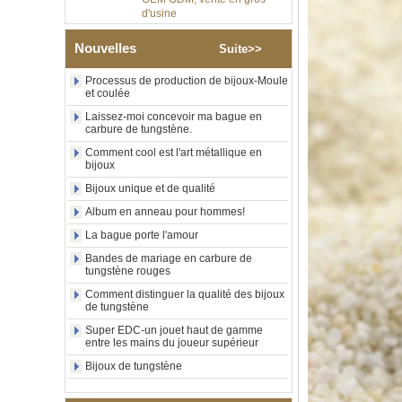
Bague en carbure de
tungstène argenté poli de 8
mm, incrustation centrale
Nouvelles
Suite>>
d'opale bleue écrasée avec
bande de malachite
synthétique, alliance pour
Processus de production de bijoux-Moule
hommes, gravure laser
et coulée
intérieure personnalisée,
Laissez-moi concevoir ma bague en
approvisionnement en vrac
carbure de tungstène.
OEM ODM, vente en gros
d'usin
Comment cool est l'art métallique en
bijoux
Bague en carbure de
Bijoux unique et de qualité
tungstène avec chevalière
carrée polie noire,
Album en anneau pour hommes!
incrustation en bois avec
motif croisé en coquille
La bague porte l'amour
d'ormeau, bague de
Bandes de mariage en carbure de
déclaration religieuse pour
tungstène rouges
hommes, gravure intérieure
personnalisée,
Comment distinguer la qualité des bijoux
approvisionnement en vrac
de tungstène
OEM ODM, vente en
Super EDC-un jouet haut de gamme
Bague en carbure de
entre les mains du joueur supérieur
tungstène plaqué or rose de
Bijoux de tungstène
8 mm, corde de guitare rouge
et incrustation d'opale
écrasée, alliance pour