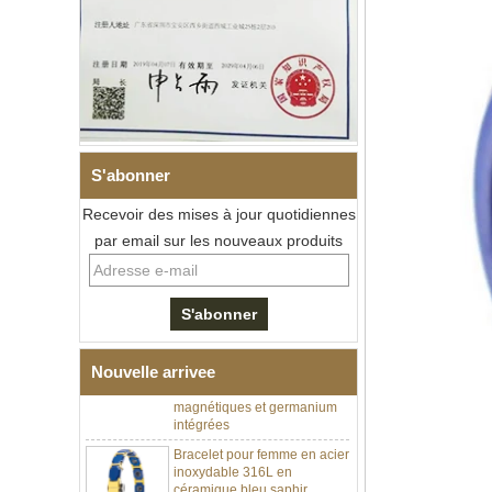
S'abonner
Recevoir des mises à jour quotidiennes
par email sur les nouveaux produits
Bracelet à maillons I en acier
inoxydable 304 en
céramique de zircone noire
pour hommes, fermoir
déployant à double poussée
316L, bracelet à maillons
thérapeutiques avec pierres
magnétiques et germanium
Nouvelle arrivee
intégrées
Bracelet pour femme en acier
inoxydable 316L en
céramique bleu saphir,
bracelet à maillons fins
certifié EN1811 avec fermoir